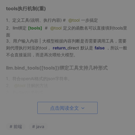
tools执行机制(重)
1、定义工具(说明、执行内容) #
@tool
一步搞定
2、llm绑定
[tools]
#
@tool
定义的函数名可以直接填到tools里
面
3、用户输入内容 | 大模型根据内容判断是否需要调用工具，需要
则代理执行对应的tool，
return
_
direct
默认是
false
，所以一般
不会直接返回，而是再次喂给大模型。
llm.bind_tools([tools])绑定工具支持几种形式
1、符合openAI格式的json字符串。
2、
@tool
注解的方法
3、Pydantic类形式
工具定义-1、符合openAI格式的json字符串
点击阅读全文
代码：
# 前端
# java