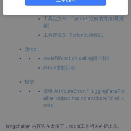
工具定义-1、符合openAI格式的json字
符串
工具定义-2、`@tool`注解的方法(最推
荐)
工具定义3、Pydantic类形式
@tool
tools和function calling哪个好?
@tool参数列表
报错
报错 AttributeError: 'HuggingFacePip
eline' object has no attribute 'bind_t
ools
langchain的内容实在太多了，tools工具相关的拆出来。