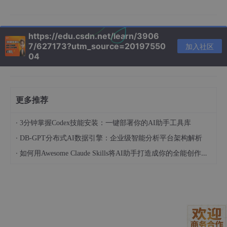
# 这是一个纯字典，完全符合 OpenAI Function Calling 的 
sentiment_analyzer = {

"name"
: 
"analyze_sentiment"
,

"description"
: 
"分析文本的情感倾向（正面、负面或中性
https://edu.csdn.net/learn/3906
"parameters"
: {

7/627173?utm_source=20197550
加入社区
04
"type"
: 
"object"
,

"properties"
: {

"text"
: {

"type"
: 
"string"
,

更多推荐
"description"
: 
"需要分析的用户评论或文
            }

·
        },

3分钟掌握Codex技能安装：一键部署你的AI助手工具库
"required"
: [
"text"
]

·
DB-GPT分布式AI数据引擎：企业级智能分析平台架构解析
    }

·
如何用Awesome Claude Skills将AI助手打造成你的全能创作伙伴和职业顾问
}

# 直接传给 bind_tools 也是完全支持的