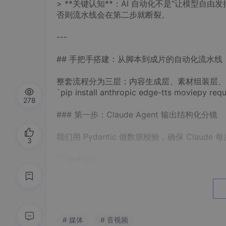
> **关键认知**：AI 自动化不是“让模型自由
否则流水线会在第二步就断裂。
---
## 手把手搭建：从脚本到成片的自动化流水线
整套流程分为三层：内容生成层、素材组装层、分
`pip install anthropic edge-tts moviepy re
278
### 第一步：Claude Agent 输出结构化分镜
我们用 Pydantic 做数据校验，确保 Claud
3
```python
import anthropic
import json
from pydantic import BaseModel, Field
from typing import List
# 媒体
# 音视频
class Shot(BaseModel):