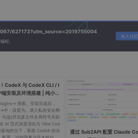
"该镜头时长(秒)")
口播/配音文本")
ion="用于AI绘图/搜素材的画面提示词")
/39067/627173?utm_source=2019755004
 cut/fade/slide/zoom")
加入社区
刻编程。
抓人钩子文案")
ription="商单植入镜头序号，无则为-1")
odeX 与 CodeX CLI / I
ief: str = None) -> VideoPlan:
户端安装及环境搭建 | 纯小白
UR_CLAUDE_API_KEY")
Plugins-> 搜索。安装完成后，
频编导，精通抖音/视频号爆款逻辑。
ls->中：设置为。填入私有安全网
何额外解释。
。勾选(开启多文件全局符号关联
单镜头不超过5秒 3. 商单植入要自然，不破坏节奏"""
 AI 范式深度演化与 Vibe Cod
普遍落地的当下，掌握 CodeX 的全
通过 Sub2API 配置 Claude C
、配置、沙箱隔离与流水线自动