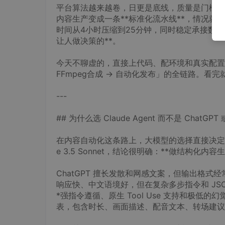
平台算法越来越卷，日更是底线，质量是门槛，
内容生产变成一条**标准化流水线**，情况
时间从4小时压缩到25分钟，同时稳定承接数码
让人做决策的**。
今天不聊虚的，直接上代码、配环境和真实配置，带你跑
FFmpeg合成 → 自动化发布」的全链路。
---
## 为什么选 Claude Agent 而不是 ChatG
在内容自动化这条路上，大模型的选择直接决定流水线的
e 3.5 Sonnet，结论很明确：**做结构化内容生产
ChatGPT 擅长发散和网感文案，但输出格
响应快、中文语境好，但在复杂多步指令和 JSON 约束
*强指令遵循、原生 Tool Use 支持和极低的
表，包含时长、画面描述、配音文本、转场建议