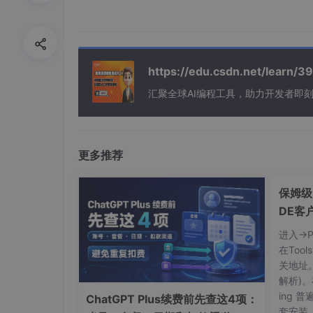
shot_id: int
duration_sec: float = Field(description=
voiceover: str = Field(description="对应
visual_prompt: str = Field(descript
https://edu.csdn.net/learn
transition: str = Field(description="转场方式:
汇聚全球AI编程工具，助力开发者即
class VideoPlan(BaseModel):
title: str
hook_3s: str = Field(description="前3秒
shots: List[Shot]
更多推荐
brand_insert_index: int = Field(desc
保姆级！C
def generate_video_plan(topic: str, brand_br
DE客
client = anthropic.Anthropic(api_key="YO
指南
进入->
system_prompt = """你是一个资深短视
在Too
请严格按JSON格式输出视频分镜计划，不要任
关地址
要求：1. 前3秒必须有冲突/悬念/数据钩子 2. 
解析)。在
ing 
ChatGPT Plus续费前先查这4项：
user_prompt = f"选题：{topic} "
套安装