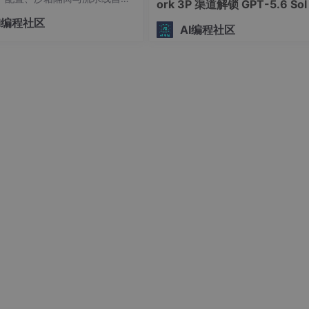
ork 3P 渠道解锁 GPT-5.6 Sol
，是每一位极客开发者迈向智能
I编程社区
请标记 brand_insert_index"
必备功课。先搞定底层 Pytho
AI编程社区
eScript SDK，确保 API 接入与代
畅通；全面
rompt}],
rip("```json").strip("```")
00元预算提升桌面幸福感", "植入XX机械键盘，强调静音轴和PBT键帽")