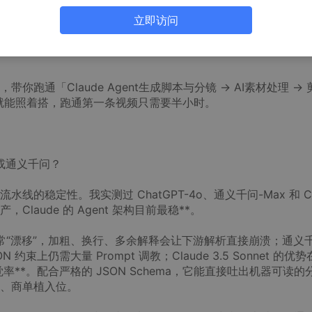
商单是命脉。靠人力硬堆更新频率，迟早会被流量反噬；但如果
立即访问
就完全不同了。过去两个月，我用一套自动化工作流，把单条视频
和生活方式类的品牌商单。核心逻辑只有一句话：**让AI干重复
通「Claude Agent生成脚本与分镜 → AI素材处理 → 
看完就能照着搭，跑通第一条视频只需要半小时。
PT 或通义千问？
稳定性。我实测过 ChatGPT-4o、通义千问-Max 和 Cl
，Claude 的 Agent 架构目前最稳**。
式经常“漂移”，加粗、换行、多余解释会让下游解析直接崩溃；通义
上仍需大量 Prompt 调教；Claude 3.5 Sonnet 的优势
幻觉率**。配合严格的 JSON Schema，它能直接吐出机器可读的
、商单植入位。