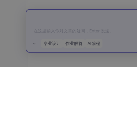
这段代码跑通后，你会得到一个标准 JSON。C
符合短视频的“信息密度曲线”。
### 第二步：语音合成与素材自动拉取
拿到分镜后，用 `edge-tts` 生成配音（
毕业设计
作业解答
AI编程
站 API。
```python
import asyncio
import edge_tts
import requests
所有评论(0)
import os
async def generate_audio(text: str, output_pa
"""生成配音文件"""
communicate = edge_tts.Communicate(text,
await communicate.save(output_path)
def fetch_visual(prompt: str, save_dir: str, idx: