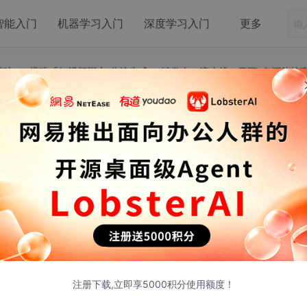
智能入门
机器学习入门
深度学习入门
更多
nt+剪映API搭建「短视频脚本-分镜生成-一键发布」流水线，日更3条还能接
Agent+剪映API搭建「短视频脚本-分镜生
流水线，日更3条还能接商单
布
剪映API搭建「短视频脚本-分镜生成-一键发布」流水线，日更3条还
播稿，咖啡已经凉透。第二天要发3条视频，但大脑早就宕机。
注册下载,立即享5000积分使用额度！