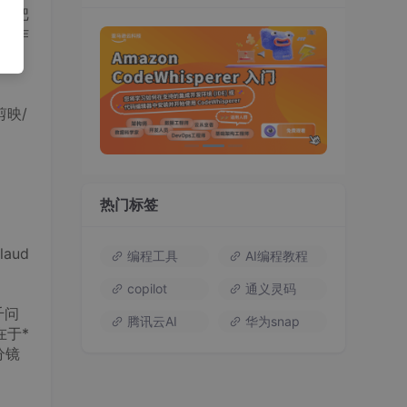
你把
的制作
的，
剪映/
热门标签
aud
编程工具
AI编程教程
copilot
通义灵码
千问
腾讯云AI
华为snap
在于*
分镜