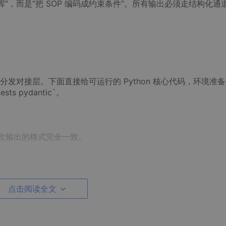
发挥”，而是“把 SOP 编码成约束条件”。所有输出必须走结构化通
发对接层。下面直接给可运行的 Python 核心代码，环境准
quests pydantic`。
e 每次输出的格式完全一致。
点击阅读全文