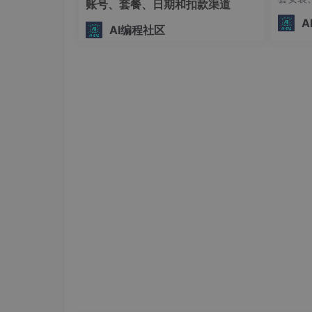
账号、套餐、日期和扣款渠道
if brand_brief:
化构建
A
user_prompt += f"商单Brief：{brand_brief} 
AI编程社区
化研发的
n/Typ
response = client.messages.create(
理链路
model="claude-3-5-sonnet-20240620",
max_tokens=2000,
system=system_prompt,
messages=[{"role": "user", "content": user_p
temperature=0.3
)
# 提取并清洗JSON
raw_json = response.content[0].text.strip().st
plan_dict = json.loads(raw_json)
return VideoPlan(**plan_dict)
# 测试运行
# plan = generate_video_plan("3
# print(plan.model_dump_json(indent=2))
```