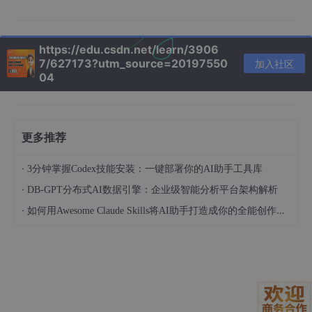
专业机构研报认为，目前看好自动驾驶产业链成长潜力的逻辑在
于：特斯拉FSD落地叠加政策强催化，高阶智驾进入规模化渗透周
期；多场景协同爆发，打开智驾第二增长曲线；技术收敛+国产替
https://edu.csdn.net/learn/3906
代，核心硬件迎价值重估。
7/627173?utm_source=20197550
加入社区
04
更多推荐
·
3分钟掌握Codex技能安装：一键部署你的AI助手工具库
·
DB-GPT分布式AI数据引擎：企业级智能分析平台架构解析
·
如何用Awesome Claude Skills将AI助手打造成你的全能创作伙伴和职业顾问
微美全息精准投入自动驾驶赛道
资料显示，在AI算力需求爆发的行业背景下，AI上市企业微美全息
（WIMI.US）长期将目光投向了自动驾驶这一高潜力赛道，依托在
AI视觉、低功耗芯片、边缘算法等领域的技术积累，正在探索边缘
算法与AI芯片的融合方案，重点适配自动驾驶等高实时性场景。