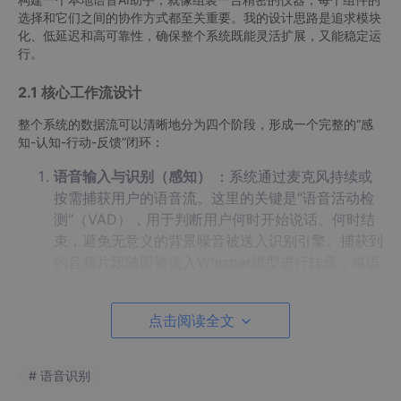
选择和它们之间的协作方式都至关重要。我的设计思路是追求模块
化、低延迟和高可靠性，确保整个系统既能灵活扩展，又能稳定运
行。
2.1 核心工作流设计
整个系统的数据流可以清晰地分为四个阶段，形成一个完整的“感
知-认知-行动-反馈”闭环：
语音输入与识别（感知）
：系统通过麦克风持续或
按需捕获用户的语音流。这里的关键是“语音活动检
测”（VAD），用于判断用户何时开始说话、何时结
束，避免无意义的背景噪音被送入识别引擎。捕获到
的音频片段随即被送入Whisper模型进行转录，将语
音转换为准确的文本指令。
意图理解与规划（认知）
：转录得到的文本被发送
点击阅读全文
给Ollama托管的LLM。此时的LLM扮演着“大脑”和
“调度员”的角色。它首先需要理解用户的自然语言指
# 语音识别
令（例如：“打开我的文档文件夹并找到名为‘报告’的
PDF”），然后将其分解或规划成一系列具体的、可