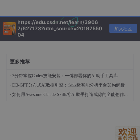
执行的操作步骤。LLM需要知道它能调用哪些工具
（Tool），并决定按什么顺序、用什么参数去调用
它们。
https://edu.csdn.net/learn/3906
7/627173?utm_source=20197550
加入社区
工具执行与任务处理（行动）
：根据LLM生成的规
04
划，系统调用对应的本地工具函数。这些工具是安全
性的基石，因为它们被严格限定在本地环境内操作。
例如，一个“文件搜索”工具只会遍历用户指定的本地
更多推荐
目录；一个“执行命令”工具可能会有安全沙箱限制。
工具执行后，会将结果（成功信息、数据、错误码）
·
3分钟掌握Codex技能安装：一键部署你的AI助手工具库
返回给LLM。
·
DB-GPT分布式AI数据引擎：企业级智能分析平台架构解析
响应生成与语音输出（反馈）
：LLM接收到工具的
执行结果后，会组织成一段人性化的自然语言回复。
·
如何用Awesome Claude Skills将AI助手打造成你的全能创作伙伴和职业顾问
这段回复文本可以选择直接显示在界面上，或者，为
了体验的完整性，再送入一个本地TTS引擎（如
pyttsx3
,
Coqui TTS
）转换为语音，通过扬声
器播放出来，完成一次交互。