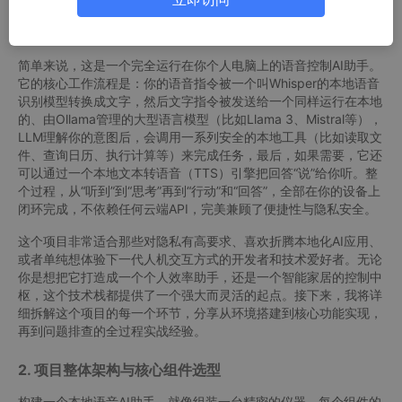
with Whisper, Ollama, and Safe Local Tools”这个项目想实现的
目标。
简单来说，这是一个完全运行在你个人电脑上的语音控制AI助手。
它的核心工作流程是：你的语音指令被一个叫Whisper的本地语音
识别模型转换成文字，然后文字指令被发送给一个同样运行在本地
的、由Ollama管理的大型语言模型（比如Llama 3、Mistral等），
LLM理解你的意图后，会调用一系列安全的本地工具（比如读取文
件、查询日历、执行计算等）来完成任务，最后，如果需要，它还
可以通过一个本地文本转语音（TTS）引擎把回答“说”给你听。整
个过程，从“听到”到“思考”再到“行动”和“回答”，全部在你的设备上
闭环完成，不依赖任何云端API，完美兼顾了便捷性与隐私安全。
这个项目非常适合那些对隐私有高要求、喜欢折腾本地化AI应用、
或者单纯想体验下一代人机交互方式的开发者和技术爱好者。无论
你是想把它打造成一个个人效率助手，还是一个智能家居的控制中
枢，这个技术栈都提供了一个强大而灵活的起点。接下来，我将详
细拆解这个项目的每一个环节，分享从环境搭建到核心功能实现，
再到问题排查的全过程实战经验。
2. 项目整体架构与核心组件选型
构建一个本地语音AI助手，就像组装一台精密的仪器，每个组件的