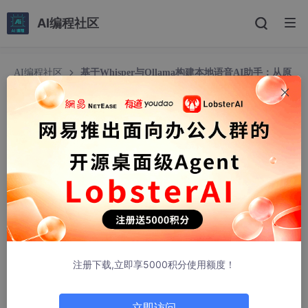
AI编程社区
AI编程社区
基于Whisper与Ollama构建本地语音AI助手：从原
理到工程实践
基于Whisper与Ollama构建本地语音AI助手：从原
理到工程实践
weixin_30787531
484人浏览 · 2026-05-25 10:28:20
1. 项目概述：打造一个能听会说的本地AI智能体
最近一直在琢磨，怎么才能让AI助手变得更“贴身”、更“听话”。想
象一下，你不需要打字，只需要对着电脑说一句“帮我总结一下上
注册下载,立即享5000积分使用额度！
周的会议纪要”，或者“查一下我明天下午有什么安排”，它就能立刻
理解并执行，而且所有的处理都在你自己的电脑上完成，数据不出
本地，既方便又安全。这就是“Voice-Controlled Local AI Agent
立即访问