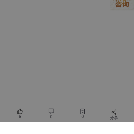
这个工作流的核心优势在于其
松耦合性
。每个模块（语音识别、L
LM、工具集、TTS）都可以独立升级或替换。例如，你可以把Whi
sper换成其他更快的本地ASR模型，或者把Ollama管理的LLM从7
B参数版本升级到70B版本，而无需重写整个系统。
2.2 关键组件深度解析
为什么是Whisper、Ollama和“安全本地工具”这个组合？这背后有
充分的工程考量。
Whisper：平衡精度、速度与本地化能力的语音识别基石
OpenAI开源的Whisper模型彻底改变了本地语音识别的格局。在
它之前，高精度的语音识别几乎必然依赖云端服务（如Google Sp
eech-to-Text）。Whisper的优势在于：
开箱即用的高精度
：特别是在多语言和带口音的英语
识别上，其“large”版本的表现接近商用云端服务。
完整的本地化
：模型权重完全开源，可以下载到本
地，实现零数据出站。
9
0
0
分享
灵活的模型尺寸
：提供从
tiny
、
base
、
small