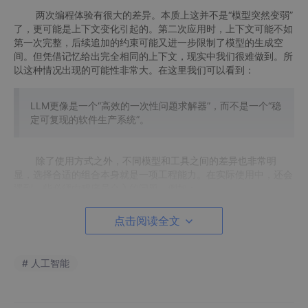
两次编程体验有很大的差异。本质上这并不是“模型突然变弱”
了，更可能是上下文变化引起的。第二次应用时，上下文可能不如
第一次完整，后续追加的约束可能又进一步限制了模型的生成空
间。但凭借记忆给出完全相同的上下文，现实中我们很难做到。所
以这种情况出现的可能性非常大。在这里我们可以看到：
LLM更像是一个“高效的一次性问题求解器”，而不是一个“稳
定可复现的软件生产系统”。
除了使用方式之外，不同模型和工具之间的差异也非常明
显，选择合适的组合本身就是一项工程能力。在实际使用中，还会
遇到一些必须由程序员介入的问题，例如：
依赖版本与代码不匹配
点击阅读全文
生成代码质量不稳定，甚至形成“低质量代码堆积”
# 人工智能
上下文膨胀带来的token消耗与维护成本问题
这些问题在短期Demo中不明显，但在长期系统演进中会被迅速放