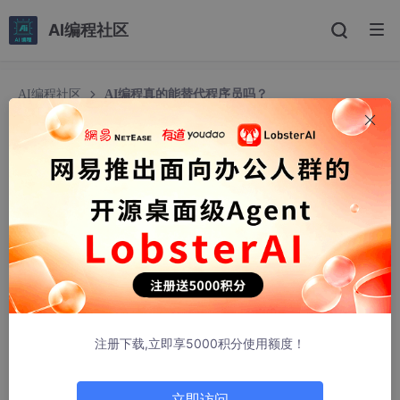
AI编程社区
AI编程社区
AI编程真的能替代程序员吗？
AI编程真的能替代程序员吗？
colorknight
311人浏览 · 2026-04-21 08:45:00
这是一个在网络上已经被广泛讨论的话题，现在再谈多少有
些“过时”。但基于最近一段时间使用大模型进行实际开发的体验，
还是想表达一些更贴近一线实践的看法。
先说结论： 从“编码执行”的角度看，AI已经具备承担大
部分开发工作的能力。虽然仍有不足，但在很多场景下，确实可以
注册下载,立即享5000积分使用额度！
显著减少对程序员的依赖了。
在
编码层
，AI已经非常强大，几乎可以胜任各阶段程序员的
立即访问