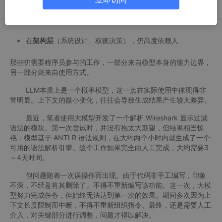
能力
在
工程层
（调试、依赖、上下文管理），仍然不稳定
在
架构层
（系统设计、权衡决策），仍高度依赖人
那些仍需要程序员参与的工作，一部分来自模型本身的能力边界，
另一部分则来自使用方式。
LLM本质上是一个概率模型，这一点在实际使用中体现得非
常明显。上下文的微小变化，往往会导致生成结果产生较大差异。
最近，笔者使用大模型开发了一个解析 Wireshark 显示过滤
语法的模块。第一次尝试时，并没有抱太大期望，但结果相当惊
艳：模型基于 ANTLR 语法规则，在大约两个小时内就生成了一个
可用的语法解析引擎。这个工作如果完全由人工完成，大约需要3
～4天时间。
但问题随着一次误操作而出现。由于代码非手工编写，印象
不深，不经意将其删除了。不得不重新编写该功能。这一次，大模
型努力完成任务，但始终无法达到第一次的效果。期间多次因为上
下文长度限制而中断，不得不重新组织指令。最终，还是需要人工
介入，对关键部分进行调整，问题才得以解决。