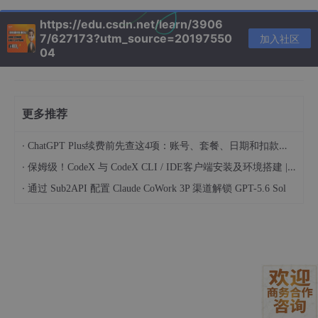
大。
https://edu.csdn.net/learn/3906
进一步说，软件开发的核心从来不只是“写代码”，而是“构建
7/627173?utm_source=20197550
加入社区
系统”。软件设计才是灵魂。
04
AI能否给出好的设计？能否替代包括架构师在内的全部程序
员？这个问题值得单独讨论。但至少可以明确一点：
更多推荐
“只懂业务就能开发软件”在当前阶段仍然不成立。
·
ChatGPT Plus续费前先查这4项：账号、套餐、日期和扣款渠道
因为软件开发不仅包含功能性需求，还包含大量非功能性需
·
保姆级！CodeX 与 CodeX CLI / IDE客户端安装及环境搭建 | 纯小白指南
求，例如性能、可扩展性、安全性、可维护性等。这些内容涉及一
·
通过 Sub2API 配置 Claude CoWork 3P 渠道解锁 GPT-5.6 Sol
定的计算机基础知识。虽然不一定难，但使用者必须能够清晰地表
达这些约束，AI才能更好地发挥作用。
从更宏观的角度看，软件开发从“手工生产”走向“自动化生产”
是一个不可逆的趋势。AI对程序员的影响，某种程度上确实类似于
工业革命中机器对工人的替代。
但历史经验也表明，被替代的往往是“工作方式”，而不是“人
本身”。