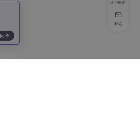
企业微信
邮箱
问
个几十
是直接
间，换