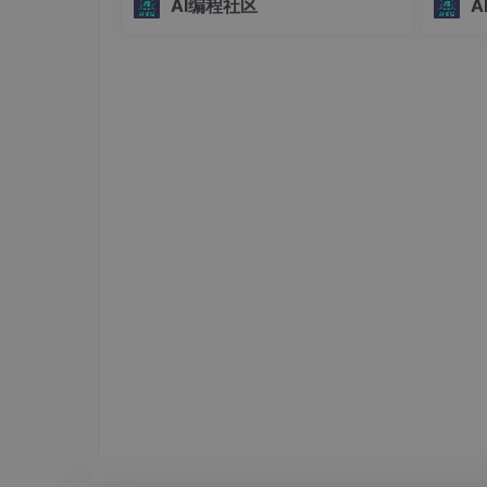
2. 不做“瞎子”：遥测与随时变阵
AI编程社区
A
界。## 为什么选择skill-installer？ 🤔在
务转化
AI辅助编程的时代，Codex技能已经成
保系统
工具发出去之后，用户的电脑就是个黑盒。如果报错了
为提升开发效
性。#
智能生态
翻开
src
/services/
analytics/
目录，你会发现
OpenTelemetry（OTel）埋点
：在
first
什么命令、大模型接口响应慢不慢，它都在
准。
GrowthBook 动态下发
：代码里到处散落
getDynamicConfig_CACHED_MAY_BE_
的 Feature Flag 工具）。这意味着
户悄悄推一个测试版的新命令，而你根本不
3. 告别 npm install：直接打成
以前我们写 CLI，标准的套路是写个
package
但这玩意儿有个天坑——你永远不知道用户的 No