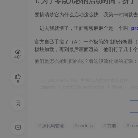
1. 为了零点几秒的启动时间，拼了
要搞清楚它为什么启动这么快，我第一时间就
一进去我就懵了，里面密密麻麻全是一个叫
pr
官方自己手搓了（AI）一个极简的性能分析器
模块加载，再到最后画面渲染，他们打了几十个
401
他们是怎么抢时间的呢？看这段简化版的逻辑：
// src/main.tsx 里的启动逻辑大概长这样
8
import
 { profileCheckpoint } 
from
'./ut
// 1. 啥也别说，先打个卡记录起点
profileCheckpoint
(
'main_tsx_entry'
);

// 2. 这里是精髓：极致的“并行预加载”
# 源代码管理
# node.js
# 前端
# reac
// Node.js 去解析那两千个文件是需要时间的
// 所以他们趁着这个空档，把最耗时的文件读取