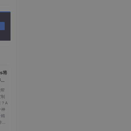
ls将
伴和
能帮
定制
？A
一个神
个精
作、
让你