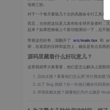
等两三秒。
对于一个每天要敲几十次的高频命令行工具来说
而且，当你把这玩意儿发布给全球开发者时，大家
起来？如果想偷偷上个新功能测试一下，总不
带着这些好奇，我翻开了
src
/
main
.tsx
和
sr
师，在底层的压榨和监控上，确实是有点东西的
源码里藏着什么好玩意儿？
这章我就带大家看看，他们是怎么解决上面那些
启动太慢？看看他们怎么用“并行预加载”压
出了 Bug 抓瞎？扒一扒他们藏在代码里的 Op
环境依赖太烦？搞懂他们为什么抛弃 Node