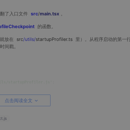
去翻了入口文件
src
/
main
.tsx
。
ofileCheckpoint
的函数。
（就放在
src
/utils/
startupProfiler.ts
里）。从程序启动的第一
时间戳。
ils/startupProfiler.js'
;

点击阅读全文
t.js
，这段时间 CPU 其实没啥事干
操作直接扔进后台并行跑