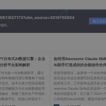
efetch
();

/39067/627173?utm_source=2019755004
0 多毫秒）
加入社区
种重型服务
刻编程。
ded'
);

 读取也差不多跑完了，直接拿结果
GPT分布式AI数据引擎：企业
如何用Awesome Claude Skil
分析平台架构解析
AI助手打造成你的全能创作伙
职业顾问
PT作为新一代AI数据助手，通过
你是否曾想过，如果有一个AI伙伴
架构和智能代理引擎重构了传统
你完成从专业文章撰写到完美简历
的 I/O 空窗期，把读取本地配置和系统钥匙串的操作给提前了。
析范式。该平台将大型语言模型
的所有工作，工作效率会提升多少倍
。
语言理解能力与企业级数据处理
wesome Claude Skills正是这样
度融合，构建了面向生产环境的
奇的AI技能宝库，它汇集了1000+
，打印个时间表一目了然。
AI数据平台。其核心价值在于将
心筛选的Claude技能，覆盖内容创
SQL生成、数据分析和可视化任
职业发展、文档处理等各个方面，