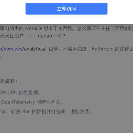
立即访问
，敲完回车卡两秒？这体验简直是毁灭性的。
电脑里的 Node.js 版本千奇百怪。怎么保证它在任何环境都
能天天让用户
npm
update
吧？
c
/services/
analytics/
目录。不看不知道，Anthropic 的这帮
。
痛点的：
榨 CPU 的空窗期。
enTelemetry 和特性开关。
.js，转投 Bun 的怀抱并打包成二进制文件。