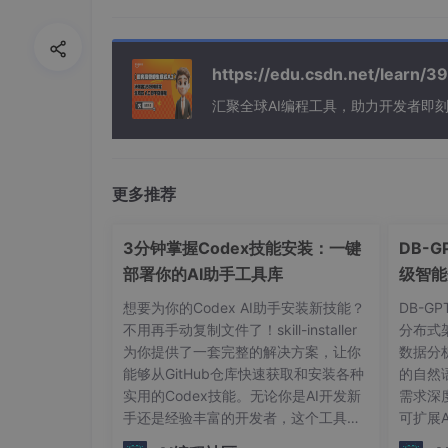
const
 mdmPromise = 
startMdmRawRead
const
 keychainPromise = 
startKeychainPr
https://edu.csdn.net/learn
// 3. 然后才是漫长的模块导入（大概要耗掉 10
// 比如 import React、Commander 还有各
汇聚全球AI编程工具，助力开发者即
profileCheckpoint
(
'main_tsx_imports_loa
// 4. 等模块都加载完了，这时候之前的 I/O
更多推荐
const
 mdmConfig = 
await
const
 credentials = 
await
3分钟掌握Codex技能安装：一键
DB-
部署你的AI助手工具库
级智能
这招为啥管用？
想要为你的Codex AI助手安装新技能？
DB-G
不用再手动复制文件了！skill-installer
分布式
因为他们巧妙地利用了 JS 引擎解析代码时
为你提供了一套完整的解决方案，让你
数据分
这其实就是前端老生常谈的“掩盖 I/O 延迟”
能够从GitHub仓库快速获取和安装各种
的自然
实用的Codex技能。无论你是AI开发新
需求深
加上满天飞的性能探针，哪行代码拖了后腿
手还是经验丰富的开发者，这个工具都
可扩展
能让你在几分钟内扩展Codex的功能边
复杂的