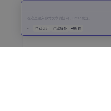
所以 Claude Code 选了条更硬核的路：
底层换
虽然他们没把打包脚本开源出来，但根据目录结
毕业设计
作业解答
AI编程
# 用 Bun 的原生打包能力
bun build 
./src/main.tsx
--compile
--ou
发布的时候，Bun 直接把那 1900 多个文件糅
所有评论(0)
MB 的二进制可执行文件。
用户下载下来，连 Node.js 都不用装，
起飞。
4. 一些疑问
Q: 打包成二进制，文件岂不是很大？
A: 确实大。因为里面塞了个完整的 JS 引
来用户“免环境安装”的爽快感和极速的冷启动