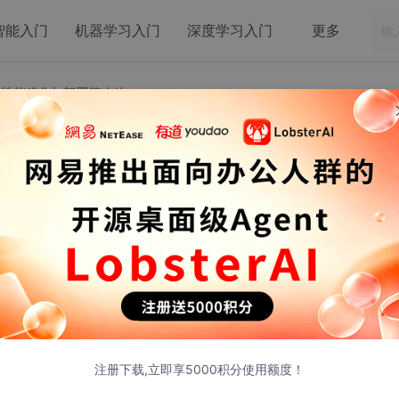
智能入门
机器学习入门
深度学习入门
更多
e 的性能优化与部署策略的
aude Code 的性能优化与部署策略的
或者炫酷的终端 UI，咱们来聊点最接地气、也最折磨人的东西——
000 个 TypeScript 文件、几十万行代码的庞然大物。
注册下载,立即享5000积分使用额度！
启动时解析那一连串的
require
和
import
，就得让用户盯着黑框