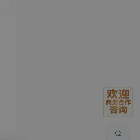
。#
瓶颈
常面
敲的
个
开源
 的用