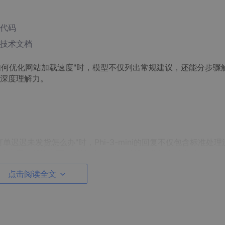
代码
技术文档
如何优化网站加载速度"时，模型不仅列出常规建议，还能分步骤
深度理解力。
迟迟未发货怎么办"时，Phi-3-mini的回复不仅包含标准处理
惠方案。相比之下，云端API的回复虽然专业但略显模板化。
中，模型能无缝切换中英文回答，甚至能处理简单的方言表达，
点击阅读全文
了Python代码生成任务：