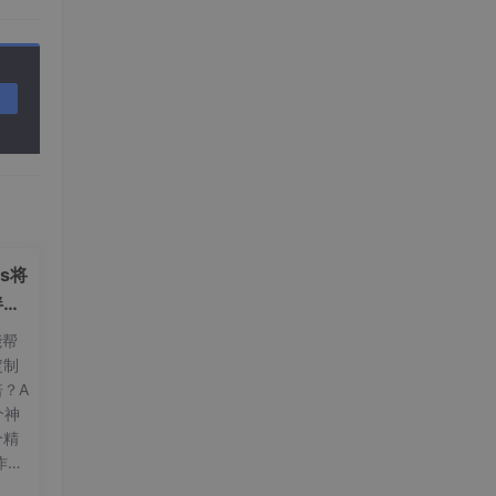
ls将
伴和
能帮
定制
？A
一个神
个精
作、
让你