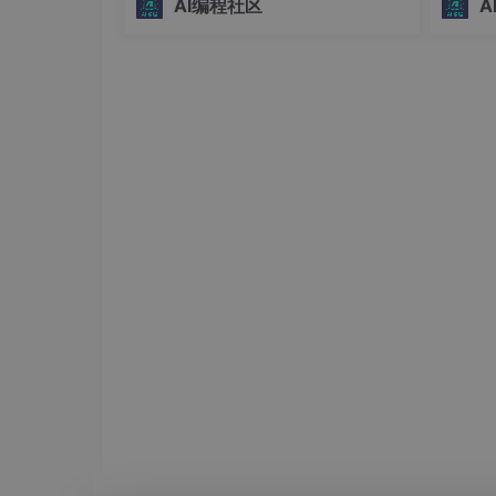
AI编程社区
A
    app.run(
debug
=
True
界。## 为什么选择skill-installer？ 🤔在
务转化
AI辅助编程的时代，Codex技能已经成
保系统
为提升开发效
性。#
生成的代码不仅语法正确，还包含了必要的错误
智能生态
3.3 内容创作质量
在营销文案创作测试中，模型能根据产品特点生
强调其图书馆级静音效果"时，生成的文案既有
"戴上XX降噪耳机，瞬间进入'图书馆模式'——
上的喧闹、办公室的嘈杂，一键静音。你的专注
4. 部署与使用建议
4.1 硬件配置方案
根据我们的测试经验，推荐以下部署方案：
基础版
：Intel i7处理器+16GB内存 -
标准版
：RTX 3060显卡+32GB内存 - 