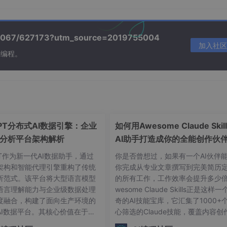
据并存入SQLite数据库

/39067/627173?utm_source=2019755004
加入社区
刻编程。
])

GPT分布式AI数据引擎：企业
如何用Awesome Claude Skil
分析平台架构解析
AI助手打造成你的全能创作伙
'
)

职业顾问
PT作为新一代AI数据助手，通过
你是否曾想过，如果有一个AI伙伴
ES (?, ?)", (data[
'key'
], data[
'value'
]))

架构和智能代理引擎重构了传统
你完成从专业文章撰写到完美简历
析范式。该平台将大型语言模型
的所有工作，工作效率会提升多少倍
语言理解能力与企业级数据处理
wesome Claude Skills正是这样
)

度融合，构建了面向生产环境的
奇的AI技能宝库，它汇集了1000+
AI数据平台。其核心价值在于将
心筛选的Claude技能，覆盖内容创
SQL生成、数据分析和可视化任
职业发展、文档处理等各个方面，