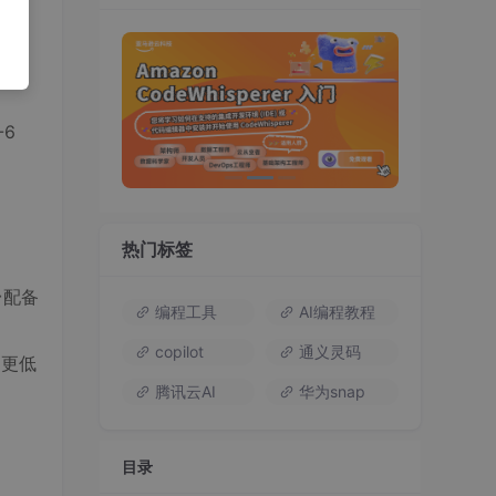
疗等
风
6
热门标签
台配备
编程工具
AI编程教程
。
copilot
通义灵码
用更低
腾讯云AI
华为snap
目录