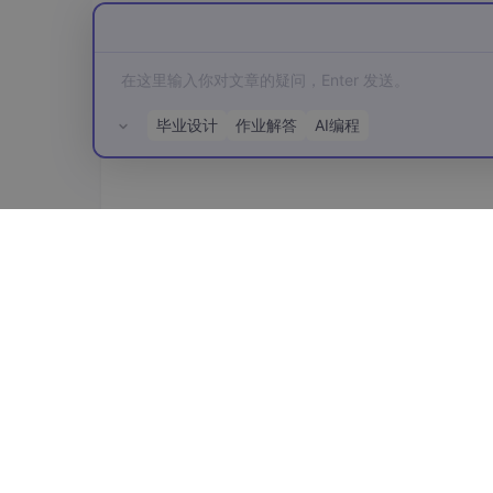
高性能版
：RTX 4090显卡+64GB内存 
值得注意的是，模型支持量化到4-bit运行，
用设备范围。
毕业设计
作业解答
AI编程
4.2 持续优化方向
虽然Phi-3-mini表现出色，但在实际部署中仍
领域微调
：用企业特定数据对模型进行轻
所有评论(0)
知识更新
：定期用最新资料更新模型知识
响应优化
：通过缓存机制和预处理，可进
5. 总结与展望
经过全面测试，本地部署的Phi-3-mini模型
度和定制灵活性方面的优势，特别适合对隐私要
实际使用中，模型的对话质量和任务完成度令人