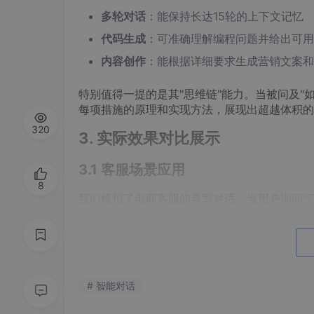
多轮对话
：能保持长达15轮的上下文记忆
代码生成
：可准确理解编程问题并给出可用
内容创作
：能根据详细要求生成营销文案和
特别值得一提的是其"思维链"能力。当被问及"
每项措施的原理和实现方法，展现出超越体积的
320
3. 实际效果对比展示
3.1 客服场景应用
8
我们模拟了电商客服的典型对话。当用户询问"订单
程，还能根据对话上下文主动建议替代商品和优
更令人印象深刻的是其多语言支持能力。在测试
国际化业务尤为重要。
3.2 编程助手功能
# 智能对话
作为开发助手，Phi-3-mini表现出色。我们测试