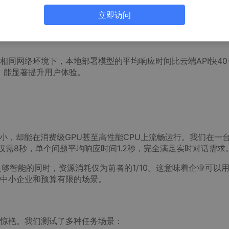
立即访问
API时，敏感业务数据需要上传至第三方服务器，这在金融、医
确保所有数据处理都在企业内部完成，从根本上杜绝了数据泄露
同网络环境下，本地部署模型的平均响应时间比云端API快40-
，能显著提升用户体验。
型仅有3.8GB大小，却能在消费级GPU甚至高性能CPU上流畅运行。我们在一
载仅需8秒，单个问题平均响应时间1.2秒，完全满足实时对话需求
在保持足够智能的同时，资源消耗仅为前者的1/10。这意味着企业可以
中小企业和预算有限的场景。
惊艳。我们测试了多种任务场景：