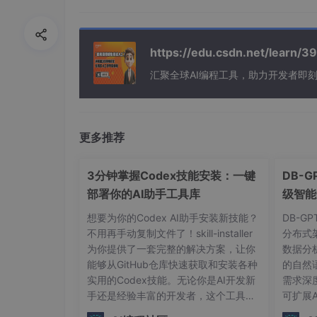
# 用户请求：写一个Flask API端点，接收
JSON
数
https://edu.csdn.net/learn
汇聚全球AI编程工具，助力开发者即
from
 flask 
import
import
 sqlite3

app = Flask(__name__)

更多推荐
@app.route(
'/add_data'
, methods=[
'POST'
def add_data():

3分钟掌握Codex技能安装：一键
DB-
    data = request.json

部署你的AI助手工具库
级智能
    conn = sqlite3.
connect
(
'database.db
    c = conn.
cursor
()

想要为你的Codex AI助手安装新技能？
DB-G
    c.
execute
("INSERT INTO records VALU
不用再手动复制文件了！skill-installer
分布式
    conn.
commit
()

为你提供了一套完整的解决方案，让你
数据分
    conn.
close
()

能够从GitHub仓库快速获取和安装各种
的自然
return
 jsonify({"status": "success"}
实用的Codex技能。无论你是AI开发新
需求深
手还是经验丰富的开发者，这个工具都
可扩展
if
 __name__ == 
'__main__'
:

能让你在几分钟内扩展Codex的功能边
复杂的