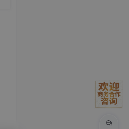
。#
瓶颈
常面
案，
通勤路