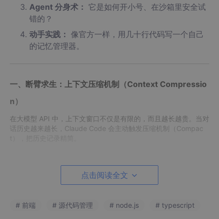
Agent 分身术：
它是如何开小号、在沙箱里安全试
错的？
动手实践：
像官方一样，用几十行代码写一个自己
的记忆管理器。
一、断臂求生：上下文压缩机制（Context Compressio
n）
在大模型 API 中，上下文窗口不仅是有限的，而且越长越贵。当对
话历史越来越长，Claude Code 会主动触发压缩机制（Compac
t），把历史记录精简。
我们来看看
src/services/
compact
/
compact
.ts
里的魔鬼细节。
点击阅读全文
1. 极致的 Token 抠门：剥离图片与冗余件
在请求大模型做对话总结之前，系统会做一次“大瘦身”。因为把几
# 前端
# 源代码管理
# node.js
# typescript
兆的截图重新发给模型，仅仅为了让它生成一句“刚才用户发了一
张报错截图”，是极度浪费钱的。