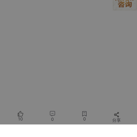
      }

if
 (block.
type
 === 
'document'
) {

        hasMediaBlock = 
true
return
 [{ 
type
: 
'text'
as
const
, 
text
: 
'[do
      }

return
 [block]

    })

// ...
  })

把图片和长文档直接替换成
[image]
占位符，不仅节省了巨大的
开销，还保证了逻辑的连贯性。
2. 绝境逃生舱：PTL (Prompt Too Long) 重试
这个是我在源码里看到的最硬核的设计之一。
10
0
0
分享
你想想，如果用户一次性塞入了太多巨大的文件，导致
连“发起压
缩总结”这个请求本身，都超过了 API 的最大 Token 限制
怎么办？