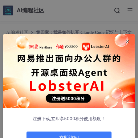
AI编程社区
AI编程社区
第四章：我是如何扒开 Claude Code 记忆与上下文
压缩机制的
第四章：我是如何扒开 Claude Code 记忆与上下
文压缩机制的
Rain509
540人浏览 · 2026-04-13 08:06:30
大家好。今天，我们将来到 Claude Code 源码剖析之旅的最后一
站。
在前面三章，我们了解了系统的架构、看懂了查询循环，也知道它
注册下载,立即享5000积分使用额度！
是怎么挥动“工具”这把利剑的。但如果没有“记忆”，再强大的大脑
也只是一条七秒记忆的金鱼。
你一定遇到过这种绝望的时刻：
立即访问