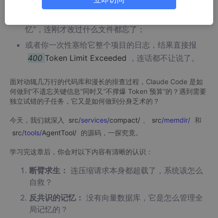
排查一个 Bug 聊了半个小时，大模型突然开始“失
忆”，连刚才改过什么文件都忘了；
或者你一次性塞给它整个项目的日志，结果直接报
400
Token Limit Exceeded
，连话都不让说了。
面对动辄几万行的代码库和漫长的排查过程，Claude Code 是如
何做到“不遗忘关键信息”同时又“不撑爆 Token 预算”的？遇到需要
独立试错的子任务，它又是如何做到分身乏术的？
今天，我们就深入
src
/services/
compact/
、
src
/memdir/
和
src
/tools/
AgentTool/
的源码，一探究竟。
学习完这章后，你会对以下内容有清晰的认识：
断臂求生：
连压缩请求本身都超载了，系统该怎么
自救？
反共识的记忆：
没有向量数据库，它是怎么管理全
局记忆的？