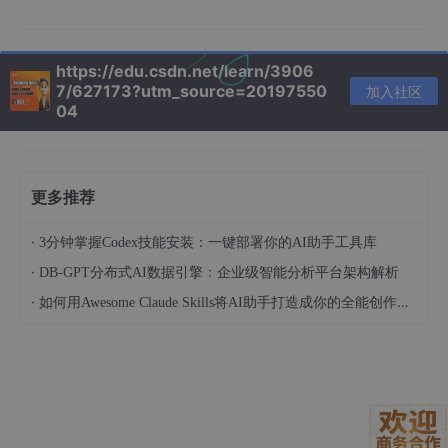
// 摘自 src/services/compact/compact.ts
https://edu.csdn.net/learn/3906
export
function
stripImagesFromMessages
(
messages: M
7/627173?utm_source=20197550
加入社区
return
 messages.
map
(
message
 =>
 {

04
if
 (message.
type
 !== 
'user'
) {

return
 message

    }

更多推荐
const
 content = message.
message
.
content
if
 (!
Array
.
isArray
(content)) {

·
3分钟掌握Codex技能安装：一键部署你的AI助手工具库
return
 message

·
DB-GPT分布式AI数据引擎：企业级智能分析平台架构解析
    }

·
如何用Awesome Claude Skills将AI助手打造成你的全能创作伙伴和职业顾问
// 扫描内容，将真实的图片和文档数据替换为纯文本占位符
let
 hasMediaBlock = 
false
const
 newContent = content.
flatMap
(
block
 =>
 {

if
 (block.
type
 === 
'image'
) {

        hasMediaBlock = 
true
return
 [{ 
type
: 
'text'
as
const
, 
text
: 
'[im