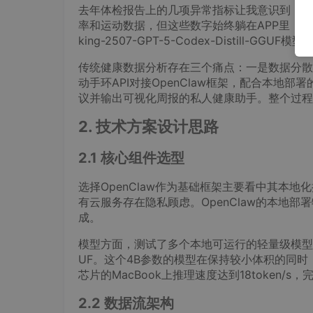
去年体检报告上的几项异常指标让我意识到，单
率和运动数据，但这些数字始终躺在APP里，从未真正
king-2507-GPT-5-Codex-Distill
传统健康数据分析存在三个痛点：一是数据分散
动手环API对接OpenClaw框架，配合本地部
议并输出可视化周报的私人健康助手。整个过程
2. 技术方案设计思路
2.1 核心组件选型
选择OpenClaw作为基础框架主要看中其本
有云服务存在隐私顾虑。OpenClaw的本地部
成。
模型方面，测试了多个本地可运行的轻量级模型后，最终选定Qw
UF。这个4B参数的模型在保持较小体积的同时
芯片的MacBook上推理速度达到18token/
2.2 数据流架构