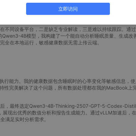
纯依赖年度体检远远不够。虽然我的小米手环7每天记录着睡眠
立即访问
转化为健康洞察。直到发现OpenClaw能通过Qwen3-4B-T
-GGUF模型解析健康数据，才找到了理想的解决方案。
在不同设备平台，二是缺乏专业解读，三是难以持续跟踪。通过
署的Qwen3-4B模型，我构建了一个能自动分析睡眠质量、生成改
完全在本地运行，敏感健康数据无需上传云端。
地化执行能力。我的健康数据包含睡眠时的心率变化等敏感信息，使
署特性完美解决了这个问题，所有数据处理都在我的MacBook上
en3-4B-Thinking-2507-GPT-5-Codex-Distil
，展现出优秀的数值分析和报告生成能力。通过vLLM加速后，在
s，完全满足实时分析需求。