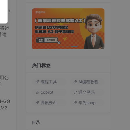
、心
hin
将运
善建
热门标签
用公
编程工具
AI编程教程
完
copilot
通义灵码
l-GG
腾讯云AI
华为snap
M2
目录