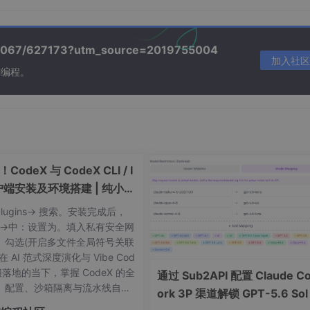
/39067/627173?utm_source=2019755004
加入社区
刻编程。
r {access_token}"
}

odeX 与 CodeX CLI / I
户端安装及环境搭建 | 纯小白
Plugins-> 搜索。安装完成后，
ls->中：设置为。填入私有安全网
。勾选(开启多文件全局符号关联
 AI 范式深度演化与 Vibe Cod
普遍落地的当下，掌握 CodeX 的全
通过 Sub2API 配置 Claude C
、配置、沙箱隔离与流水线自动
ork 3P 渠道解锁 GPT-5.6 Sol
，是每一位极客开发者迈向智能