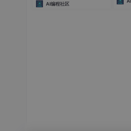
A
AI编程社区
化研发的
要让Qwen3-4B模型产出可执行的健康建议，
n/Typ
个部分：
理链路
角色设定
：明确模型作为健康顾问的身份
数据摘要
：提供关键指标的统计摘要
分析要求
：指定需要关注的特定维度
输出格式
：规定建议的结构化格式
安全边界
：避免提供医疗诊断
一个典型的提示词示例：
你是一位专业的健康管理顾问，需要分析用户的睡眠
-
-
-
-
 夜间觉醒次数: 2.3次/晚
