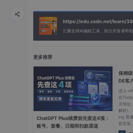
完整的API调用示例：
https://edu.csdn.net/learn
def fetch_sleep_data(
date
):

汇聚全球AI编程工具，助力开发者即
    headers = {
"Authorization"
: f
"Beare
params
 = {

"start_date"
: 
date
,

"end_date"
: 
date
,

更多推荐
"tz"
: 
"Asia/Shanghai"
    }

保姆级！C
    response = requests.get(

DE客
"https://api.mifit.cn/sleep"
,

指南
        headers=headers,

进入->
params
=
params
在Too
    )

关地址
return
 response.json()
[
"data"
]
解析)。在
ing 
ChatGPT Plus续费前先查这4项：
套安装
账号、套餐、日期和扣款渠道
3.2 模型提示词设计
化构建