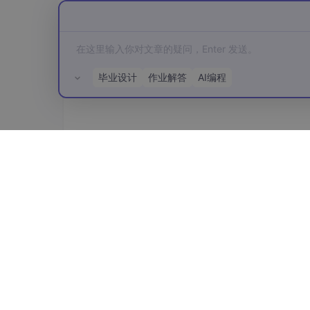
1.
2.
3.
 环境影响因素推断

毕业设计
作业解答
AI编程
-
-
-
 给出可操作的生活调整建议

所有评论(0)
-
-
3.3 可视化周报生成
模型分析结果的呈现同样重要。通过集成Matpl