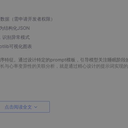
环数据（需申请开发者权限）
为结构化JSON
征，识别异常模式
tlib可视化图表
特征。通过设计特定的prompt模板，引导模型关注睡眠阶段
长与心率变异性的关联分析，就是通过精心设计的提示词实现的
的复杂。按照官方文档申请时，发现个人开发者每天只有1000次的调
点击阅读全文
用"每小时同步+本地缓存"的策略解决。
数。我的第一次尝试因为没传
tz
参数，导致获取到的睡眠阶段时
在下午3点入睡"的荒谬建议时才被发现。