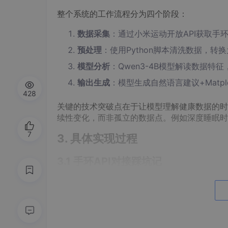
整个系统的工作流程分为四个阶段：
数据采集
：通过小米运动开放API获取手
预处理
：使用Python脚本清洗数据，转换
模型分析
：Qwen3-4B模型解读数据特
输出生成
：模型生成自然语言建议+Matplo
428
关键的技术突破点在于让模型理解健康数据的时序
续性变化，而非孤立的数据点。例如深度睡眠时
7
3. 具体实现过程
3.1 手环API对接踩坑记
小米运动API的OAuth2.0认证流程比预想
额。通过OpenClaw的定时任务功能，最终采
获取睡眠数据的API端点需要特别注意时区参
部偏差8小时。这个bug直到模型输出"建议您