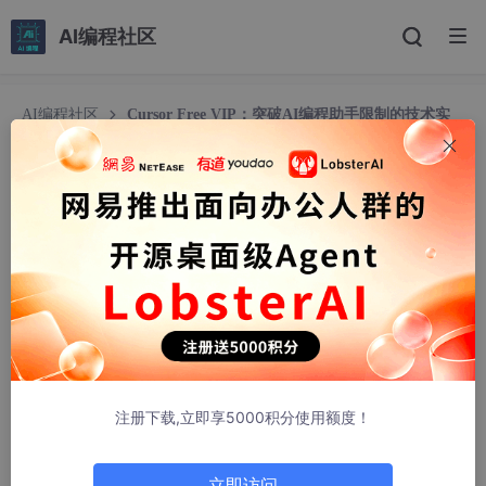
AI编程社区
AI编程社区
Cursor Free VIP：突破AI编程助手限制的技术实
现与应用指南
Cursor Free VIP：突破AI编程助手限制的技术实现
与应用指南
虞耀炜
200人浏览 · 2026-04-03 10:31:44
Cursor Free VIP：突破AI编程助手限制的技术实现与应
用指南
注册下载,立即享5000积分使用额度！
【免费下载链接】cursor-free-vip
[Support 0.45]（Multi Langu
age 多语言）自动注册 Cursor Ai ，自动重置机器ID ， 免费升级
使用Pro 功能: You've reached your trial request limit. / Too ma
立即访问