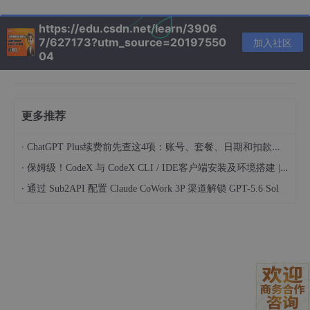
2.1 动态机器ID重置技术
https://edu.csdn.net/learn/3906
7/627173?utm_source=20197550
加入社区
Cursor Free VIP的核心创新在于动态机器ID重置技术，该技术通
04
过修改Cursor的核心配置文件与SQLite数据库，实现设备指纹的
完全重置。工具首先备份原始配置文件，然后通过UUIDv4算法生
成全新的设备标识符，替换所有关键ID字段。这一过程在main.py
中实现，核心代码片段如下：
更多推荐
# 生成新的设备标识符
·
ChatGPT Plus续费前先查这4项：账号、套餐、日期和扣款渠道
new
_device_id
·
保姆级！CodeX 与 CodeX CLI / IDE客户端安装及环境搭建 | 纯小白指南
# 更新配置文件中的所有设备ID字段
·
通过 Sub2API 配置 Claude CoWork 3P 渠道解锁 GPT-5.6 Sol
config[
'telemetry'
][
'devDeviceId'
] = 
new
_device_id
config[
'telemetry'
][
'macMachineId'
] = generate_mac_
config[
'telemetry'
][
'sqmId'
] = generate_sqm_id(
new
_
config[
'storage'
][
'serviceMachineId'
] = 
new
_device_
# 保存修改并更新SQLite数据库
save_config(config)

update_machine_id_in_db(
new
_device_id