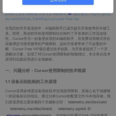
ny free trial accounts used on this machine. Please upgrade to
pro. We have this limit in place to prevent abuse. Please let us
know if you believe this is a mistake.
项目地址: https://gitco
de.com/GitHub_Trending/cu/cursor-free-vip
在现代软件开发流程中，AI编程助手已成为提升开发效率的关键工
具。然而，商业软件的使用限制往往制约了开发者的工作流连续
性。Cursor作为一款备受欢迎的AI编程助手，其免费试用模式存在
设备绑定与请求频率的严格限制，这给开发者带来了不必要的中
断。Cursor Free VIP项目通过技术创新，为开发者提供了一个开
源解决方案，实现了对Cursor使用限制的智能绕过，本文将从技术
原理到实践应用进行全面解析。
一、问题分析：Cursor使用限制的技术根源
1.1 设备识别机制的工作原理
Cursor采用多维度设备指纹技术实现使用限制，其核心在于创建唯
一的设备标识符组合。通过分析Cursor的配置文件与本地存储，我
们发现系统主要依赖四个关键标识符：
telemetry.devDeviceId
、
telemetry.macMachineId
、
telemetry.sqmId
和
storage
.serviceMachineId
。这些标识符通过SHA-256哈希算