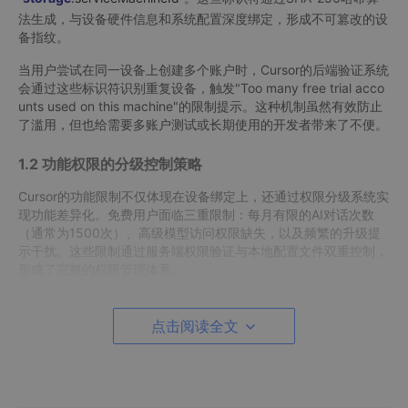
法生成，与设备硬件信息和系统配置深度绑定，形成不可篡改的设
备指纹。
当用户尝试在同一设备上创建多个账户时，Cursor的后端验证系统
会通过这些标识符识别重复设备，触发"Too many free trial acco
unts used on this machine"的限制提示。这种机制虽然有效防止
了滥用，但也给需要多账户测试或长期使用的开发者带来了不便。
1.2 功能权限的分级控制策略
Cursor的功能限制不仅体现在设备绑定上，还通过权限分级系统实
现功能差异化。免费用户面临三重限制：每月有限的AI对话次数
（通常为1500次）、高级模型访问权限缺失，以及频繁的升级提
示干扰。这些限制通过服务端权限验证与本地配置文件双重控制，
形成了完整的权限管理体系。
点击阅读全文
Cursor Free VIP工具主界面，显示账户信息与核心功能选项，支
持多语言切换与版本更新检查
二、技术突破：限制绕过的核心实现