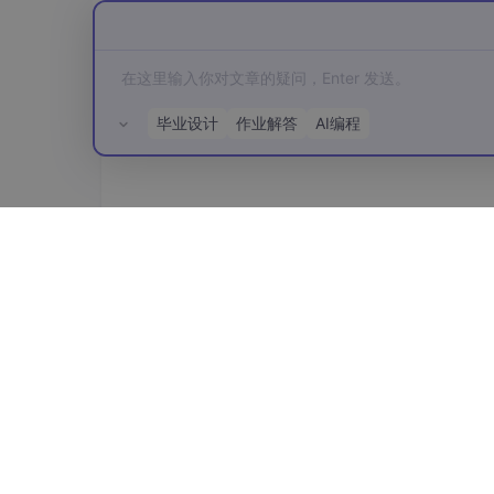
FewShotPromptTemplate
毕业设计
作业解答
AI编程
FewShotPromptTemplate示例
from
langchain
.
prompts
import
FewShotPr
from
langchain_core
.
prompts
import
Prom
所有评论(0)
# 
1.
 定义示例数据 (
Examples
)

# 这就是“少样本”的核心：我们预先准备好几组标
examples
=
 [

    {

"document"
: 
"这部电影的特效简直炸
"summary_json"
: 
"{
\n
\"
主题
\"
: 
    },

    {

"document"
: 
"这款手机的电池续航能