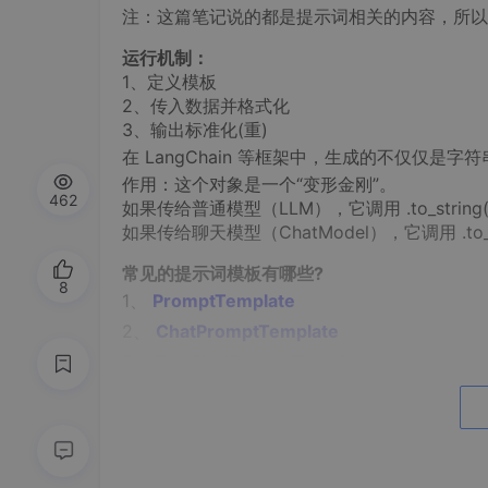
注：这篇笔记说的都是提示词相关的内容，所以有时pro
运行机制：
1、定义模板
2、传入数据并格式化
3、输出标准化(重)
在 LangChain 等框架中，生成的不仅仅是字
作用：这个对象是一个“变形金刚”。
462
如果传给普通模型（LLM），它调用 .to_string
如果传给聊天模型（ChatModel），它调用 .to_mes
常见的提示词模板有哪些?
8
1、
PromptTemplate
2、
ChatPromptTemplate
3、
FewShotPromptTemplate
如下表：
模板类型
核心作用