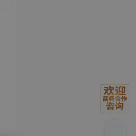
。#
瓶颈
常面