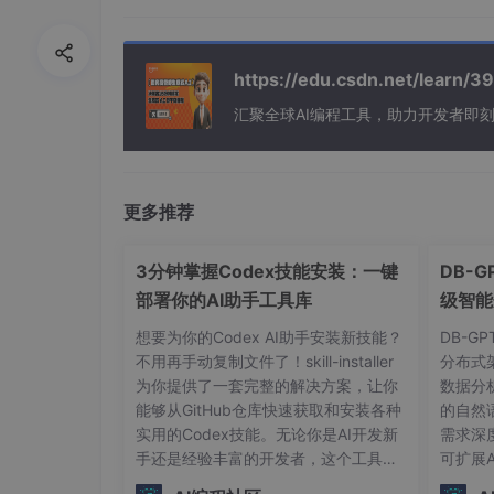
PromptTemplate
通用字符
ChatPromptTemplate
结构化
对
https://edu.csdn.net/learn
FewShotPromptTemplate
注入示例
汇聚全球AI编程工具，助力开发者即
PromptTemplate
PromptTemplate示例
更多推荐
from
 langchain.prompts 
import
 PromptTemp
3分钟掌握Codex技能安装：一键
DB-
部署你的AI助手工具库
级智能
# 注意看模板的结尾：冒号和换行符是关键
想要为你的Codex AI助手安装新技能？
# 我们人为制造了一个“填空题”的语境
DB-G
不用再手动复制文件了！skill-installer
template_str = 
"""

分布式
为你提供了一套完整的解决方案，让你
你是一个专业的翻译助手。

数据分
能够从GitHub仓库快速获取和安装各种
请将以下中文翻译成英文。

的自然
实用的Codex技能。无论你是AI开发新
需求深
手还是经验丰富的开发者，这个工具都
中文：{input_text}

可扩展
能让你在几分钟内扩展Codex的功能边
英文："""
# <--- 关键点：在这里戛然而止，强
复杂的