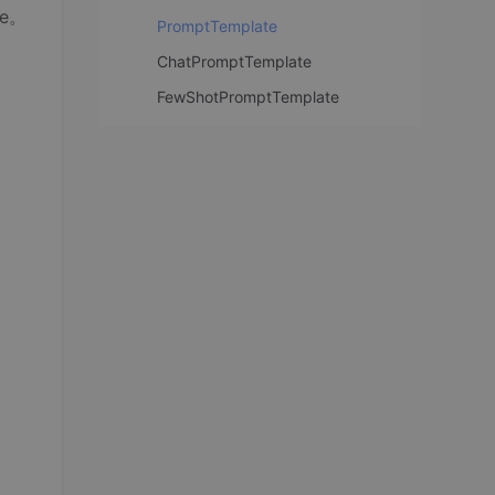
e。
PromptTemplate
ChatPromptTemplate
FewShotPromptTemplate