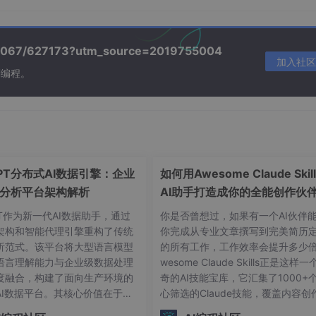
串格式化
单次任务、简单文本生成
话消息
聊天机器人、多轮对话、Agent
/39067/627173?utm_source=2019755004
加入社区
数据
需要给模型看例子才能做对的
复杂任务
刻编程。
late

GPT分布式AI数据引擎：企业
如何用Awesome Claude Skil
分析平台架构解析
AI助手打造成你的全能创作伙
职业顾问
PT作为新一代AI数据助手，通过
你是否曾想过，如果有一个AI伙伴
架构和智能代理引擎重构了传统
你完成从专业文章撰写到完美简历
析范式。该平台将大型语言模型
的所有工作，工作效率会提升多少倍
语言理解能力与企业级数据处理
wesome Claude Skills正是这样
度融合，构建了面向生产环境的
奇的AI技能宝库，它汇集了1000+
AI数据平台。其核心价值在于将
心筛选的Claude技能，覆盖内容创
迫 LLM 续写英文
SQL生成、数据分析和可视化任
职业发展、文档处理等各个方面，