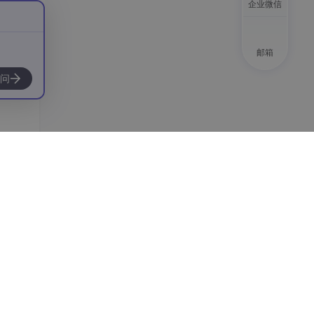
企业微信
邮箱
问
\"
: 
\"
混合
\"
,
\n
\"
评分
\"
: 6
\n
}"
,
