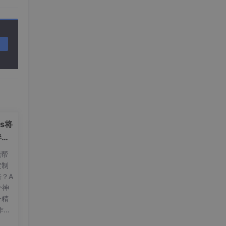
ls将
伴和
能帮
定制
？A
一个神
个精
作、
让你