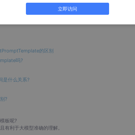
立即访问
atPromptTemplate的区别
mplate吗?
e之间是什么关系?
别?
模板呢?
且有利于大模型准确的理解。