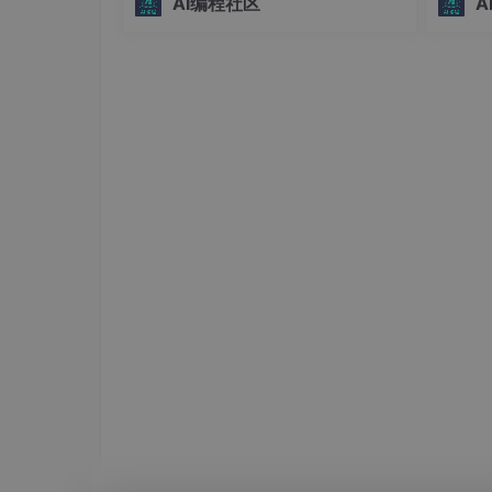
AI编程社区
A
界。## 为什么选择skill-installer？ 🤔在
务转化
AI辅助编程的时代，Codex技能已经成
保系统
为提升开发效
# 生成结果："...英文：" -> LLM 看到后会自然地
性。#
智能生态
ChatPromptTemplate
ChatPromptTemplate示例
from
 langchain.prompts 
import
 ChatPrompt
# 我们不再拼接长字符串，而是定义“消息块”

chat_prompt = ChatPromptTemplate.from_me
    (
"system"
, 
"你是一个专业的翻译助手，负
    (
"human"
, 
"{input_text}"
) # 用户输入

    # 不需要写 (
"ai"
, 
""
)，模型会自动在这里
])

# 生成结果：[SystemMessage(...), HumanMes