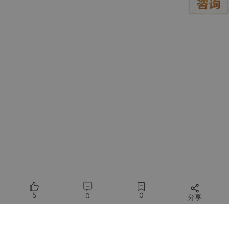
层架构，以确保其可靠性、安全性与可扩展性。
交互层：意图解析与指令执行
。这是与ChatGPT对话的前端，通
常通过封装OpenAI API实现。核心是设计精准的提示词（Promp
t）工程，将测试需求结构化地传递给模型。例如，可以构建一个
模板，明确要求模型输出特定语言（如Python的requests库或Jav
aScript的axios）的测试代码，并包含异常处理和断言逻辑。这一
层需要处理好对话的初始化、历史上下文的维护以及结果的初步提
取。
执行层：代码生成与框架集成
。ChatGPT生成的测试脚本需要无
缝接入现有的自动化测试框架（如Pytest、JUnit、TestNG）。这
要求生成代码符合团队规范，并能利用框架的夹具（Fixture）、
参数化、钩子（Hook）等机制。更高级的应用是，让ChatGPT直
接基于OpenAPI/Swagger规范自动生成边界值测试用例、等价类
划分用例，甚至探索性测试脚本。生成的断言不应只是简单的字符
串匹配，而应能智能识别JSON/XML结构，进行深度比较和关键
字段验证。
5
0
0
分享
监控与优化层：质量保障与持续改进
。引入AI并非一劳永逸，需要
监控其效果。这包括：追踪每次调用的Token消耗与成本；分析AI
所有评论(0)
生成测试用例的通过率、缺陷发现能力；收集测试人员对生成结果
的反馈，用于优化提示词。可以将此层与ELK（Elasticsearch, Lo