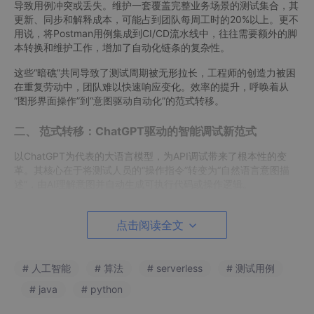
导致用例冲突或丢失。维护一套覆盖完整业务场景的测试集合，其
更新、同步和解释成本，可能占到团队每周工时的20%以上。更不
用说，将Postman用例集成到CI/CD流水线中，往往需要额外的脚
本转换和维护工作，增加了自动化链条的复杂性。
这些“暗礁”共同导致了测试周期被无形拉长，工程师的创造力被困
在重复劳动中，团队难以快速响应变化。效率的提升，呼唤着从
“图形界面操作”到“意图驱动自动化”的范式转移。
二、 范式转移：ChatGPT驱动的智能调试新范式
以ChatGPT为代表的大语言模型，为API调试带来了根本性的变
革。其核心在于将测试人员的“操作指令”转变为“自然语言意图描
述”，由AI理解意图并自动生成可执行代码或操作逻辑。
自然语言驱动：消除工具学习与操作隔阂
。测试人员无需记忆特定
工具的菜单或脚本语法，只需用业务语言描述测试目标。例如，直
点击阅读全文
接输入：“生成一个Python测试脚本，调用用户登录接口，使用测
试账户
test@
example.com
和密码
123456
，验证返回状态码为
# 人工智能
# 算法
# serverless
# 测试用例
200，且响应体中包含有效的
access_token
字段。” ChatGPT能
在数秒内生成结构清晰、可直接运行或微调的代码。这极大降低了
# java
# python
工具使用门槛，让测试专家能更专注于测试设计本身，而非工具实