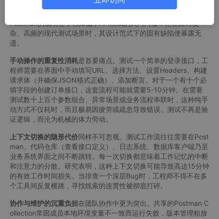
一、 传统之困：Postman模式下的效率暗礁
Postman的成功在于它降低了API测试的入门门槛，但在应对复
杂、高频的现代测试场景时，其设计范式下的固有缺陷便暴露无
遗。
手动操作的重复性消耗
是首要痛点。测试一个简单的登录接口，工
程师需要在界面中手动填写URL、选择方法、设置Headers、构建
请求体（并确保JSON格式正确）、添加断言。对于一个有十个必
填字段的创建订单接口，这套流程可能就需要5-10分钟。在需要
测试数十上百个参数组合、异常场景或业务流程串联时，这种纯手
动方式不仅耗时，而且极易因疲劳或疏忽导致错误。测试不再是验
证逻辑，而沦为机械的体力劳动。
上下文切换的隐形代价
同样不可忽视。测试工作流往往需要在Post
man、代码仓库（查看接口定义）、日志系统、数据库客户端乃至
业务系统界面之间不断跳转。每一次切换都意味着工作记忆的中断
和注意力的分散。研究表明，这种上下文切换可能导致高达15分钟
的有效工作时间损失。当排查一个深层Bug时，工程师不得不在多
个工具间反复横跳，寻找线索的连贯性被彻底打碎。
协作与维护的沉重负担
在团队协作中更为突出。共享的Postman C
ollection常因成员本地环境变量不一致而运行失败，版本管理粗放