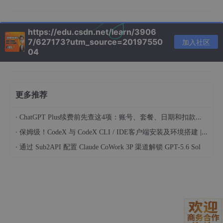
现细节。
动态上下文管理与智能联想
。与静态的Postman不同，ChatGPT
能够理解并记忆会话中的上下文。在调试一个OAuth 2.0授权流程
https://edu.csdn.net/learn/3906
时，工程师可以顺序提出要求：“第一步，获取授权码。”“第二步，
7/627173?utm_source=20197550
加入社区
用拿到的授权码换取access_token。”“第三步，用这个token去调
04
用用户信息接口。” ChatGPT能够自动将前序步骤的输出（如toke
n）作为变量传递到后续请求中，自动构建起请求链。这种联想能
力使得复杂业务流程的测试脚本编写效率呈指数级提升。
更多推荐
实时错误诊断与根因分析
。当接口返回非预期结果时，传统方式需
要工程师自行解读日志、状态码和响应体，进行猜测和验证。而借
助ChatGPT，只需将错误信息（如
·
ChatGPT Plus续费前先查这4项：账号、套餐、日期和扣款渠道
HTTP
500
: {
"error"
:
"invalid_parameter"
,
"detail"
:
"Field 'a
·
保姆级！CodeX 与 CodeX CLI / IDE客户端安装及环境搭建 | 纯小白指南
mount' must be positive."
}
·
通过 Sub2API 配置 Claude CoWork 3P 渠道解锁 GPT-5.6 Sol
）抛给AI，它能立即解析错误类型、定位可能的问题字段（
amount
），并根据常见模式给出修复建议（“请检查传入的金额
参数是否为负数或零”）。这相当于为每位测试工程师配备了一位
实时在线的资深调试专家。
三、 架构落地：构建高效的ChatGPT增强型测试工作流
将ChatGPT的能力系统化地集成到测试流程中，需要构建一个分