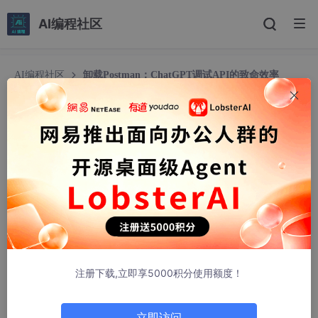
AI编程社区
AI编程社区
卸载Postman：ChatGPT调试API的致命效率
卸载Postman：ChatGPT调试API的致命效率
月亮！
368人浏览 · 2026-04-02 11:55:48
在软件测试领域，API调试的效能直接关系到软件交付的速度与质
量。长期以来，Postman以其直观的图形界面和丰富的功能，成为
无数测试工程师手中的“瑞士军刀”。然而，随着敏捷开发和持续交
付成为主流，传统工具的瓶颈日益凸显——繁复的手动操作、高昂
的上下文切换成本以及协作中的摩擦，正悄然吞噬着团队的宝贵时
间。今天，一种以自然语言为驱动、以大语言模型为核心的新范式
注册下载,立即享5000积分使用额度！
正在崛起，它不仅仅是工具的替代，更是一场旨在彻底解放测试生
产力的效率革命。
立即访问