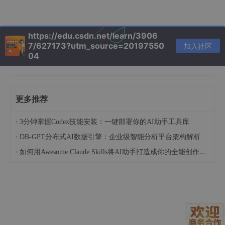
curl -fsSL https:
//openclaw.ai/install.sh
 | bash

openclaw onboard 
--provider
 custom 
--baseUrl
 http:
/
https://edu.csdn.net/learn/3906
7/627173?utm_source=20197550
加入社区
04
配置语音输入模块时遇到第一个坑：Respeaker的Python驱动与O
penClaw的Node.js环境存在冲突。最终通过Docker容器隔离的方
案解决：
更多推荐
FROM
RUN
 apk 
add
 --no-cache alsa-lib-dev

·
3分钟掌握Codex技能安装：一键部署你的AI助手工具库
COPY 
--from
·
DB-GPT分布式AI数据引擎：企业级智能分析平台架构解析
·
如何用Awesome Claude Skills将AI助手打造成你的全能创作伙伴和职业顾问
3. 核心配置的魔鬼细节
3.1 意图识别优化
在
~/.openclaw/skills/home-
auto
mation.json
中定义语音指令模
板：