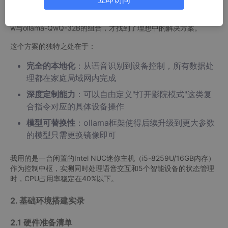
智能家居控制方案。市面上的商业语音助手要么需要将指令上传到
云端处理，要么对自定义设备的支持极其有限。直到发现OpenCla
w与ollama-QwQ-32B的组合，才找到了理想中的解决方案。
这个方案的独特之处在于：
完全的本地化
：从语音识别到设备控制，所有数据处
理都在家庭局域网内完成
深度定制能力
：可以自由定义"打开影院模式"这类复
合指令对应的具体设备操作
模型可替换性
：ollama框架使得后续升级到更大参数
的模型只需更换镜像即可
我用的是一台闲置的Intel NUC迷你主机（i5-8259U/16GB内存）
作为控制中枢，实测同时处理语音交互和5个智能设备的状态管理
时，CPU占用率稳定在40%以下。
2. 基础环境搭建实录
2.1 硬件准备清单