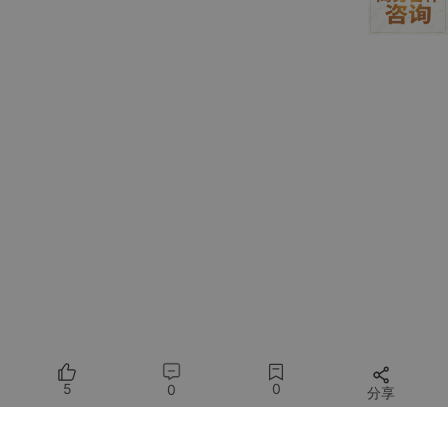
{

"light_control"
: {

"patterns"
: [
"打开%(room)s的灯"
, 
"%(room)s太暗了
"slots"
: {

"room"
: [
"客厅"
, 
"卧室"
, 
"厨房"
]

    }

  }

实际测试发现QwQ-32B对中文口语的理解准确率约85%，通过增
加同义表述样本可以提升到92%：
# 数据增强脚本示例
with
open
(
'phrases.txt'
) 
as
 f:

5
0
0
分享
    base_phrases = [
line
.strip() 
for
line
in
 f]
