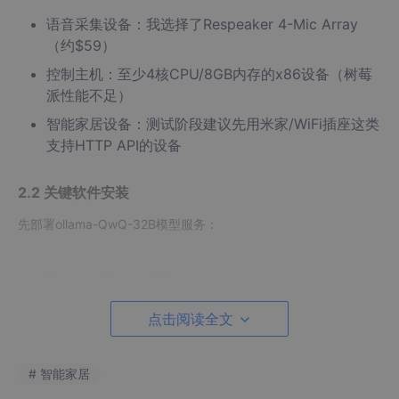
语音采集设备：我选择了Respeaker 4-Mic Array
（约$59）
控制主机：至少4核CPU/8GB内存的x86设备（树莓
派性能不足）
智能家居设备：测试阶段建议先用米家/WiFi插座这类
支持HTTP API的设备
2.2 关键软件安装
先部署ollama-QwQ-32B模型服务：
ollama
 pull qwq-
32
ollama
 run qwq-
32
b --port 
11434
点击阅读全文
接着安装OpenClaw核心组件：
# 智能家居