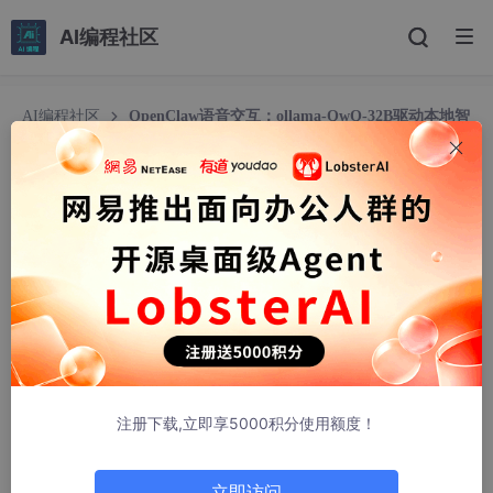
AI编程社区
AI编程社区
OpenClaw语音交互：ollama-QwQ-32B驱动本地智
能家居控制
OpenClaw语音交互：ollama-QwQ-32B驱动本地
智能家居控制
ThunderstormFalcon78
352人浏览 · 2026-03-30 03:53:44
OpenClaw语音交互：ollama-QwQ-32B驱动本地智能
家居控制
注册下载,立即享5000积分使用额度！
1. 为什么选择OpenClaw做语音交互中枢
去年装修新房时，我一直在寻找一个能真正理解自然语言的本地化
立即访问