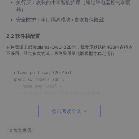
执行层：改装的小米智能插座（通过继电器控制取暖
器）
安全防护：串口隔离模块+自恢复保险丝
2.2 软件栈配置
在树莓派上部署ollama-QwQ-32B时，我发现默认的4GB内存根本
不够用。经过多次尝试，最终采用量化版模型才稳定运行：
ollama pull qwq-32b
:4bit
openclaw models add \

--name
 qwq-local \

--base-url
 http:
//localhost
:11434
 \

--api-key
"ollama"
 \

--api
点击阅读全文
串口通信部分需要特别注意权限问题。我创建了专门的openclaw
# 智能家居
用户组，并通过udev规则固定设备路径：