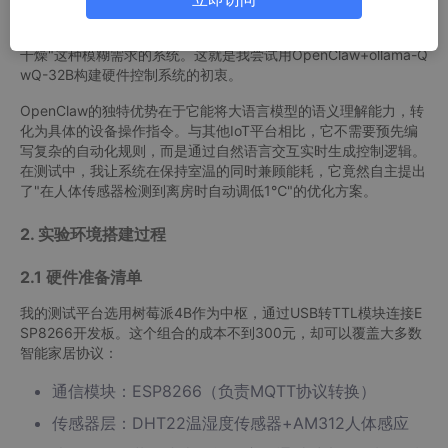
思考如何让AI真正理解物理世界。传统智能家居App的固定场景模
式已经不能满足我的需求——我需要一个能理解"有点冷但不想太
干燥"这种模糊需求的系统。这就是我尝试用OpenClaw+ollama-Q
wQ-32B构建硬件控制系统的初衷。
OpenClaw的独特优势在于它能将大语言模型的语义理解能力，转
化为具体的设备操作指令。与其他IoT平台相比，它不需要预先编
写复杂的自动化规则，而是通过自然语言交互实时生成控制逻辑。
在测试中，我让系统在保持室温的同时兼顾能耗，它竟然自主提出
了"在人体传感器检测到离房时自动调低1℃"的优化方案。
2. 实验环境搭建过程
2.1 硬件准备清单
我的测试平台选用树莓派4B作为中枢，通过USB转TTL模块连接E
SP8266开发板。这个组合的成本不到300元，却可以覆盖大多数
智能家居协议：
通信模块：ESP8266（负责MQTT协议转换）
传感器层：DHT22温湿度传感器+AM312人体感应