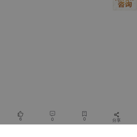
"dehumidify"
: {
"topic"
: 
"home/bedroom/dehum
"humidify"
: {
"topic"
: 
"home/bedroom/humidif
      },

"safety_range"
: {
"min_humidity"
: 
40
, 
"max_hum
    }

  }

3.2 状态反馈的语义化处理
最初直接让模型解析传感器原始数据时，经常出现"26.5℃被判断
为高温"的荒谬结论。后来我增加了数据标注层：
def
format_sensor_data
(
raw
):

return
f"""当前环境数据：

    - 温度：
{raw[
'temp'
]}
℃ (
{
'适宜'
if
18
<raw[
'temp
6
0
0
分享
    - 湿度：
{raw[
'humi'
]}
% (
{
'干燥'
if
 raw[
'humi'
]<
4
    - 人体活动：
{
'检测到移动'
if
 raw[
'motion'
] 
else
'