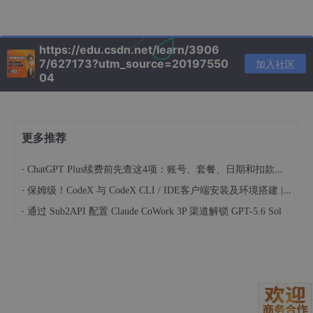
https://edu.csdn.net/learn/3906
echo
 'SUBSYSTEM==
"tty"
, ATTRS{idVendor}==
"1a86"
, MO
7/627173?utm_source=20197550
加入社区
04
3. 核心功能实现细节
3.1 自然语言到MQTT的转换
更多推荐
在配置文件中定义技能时，我采用了"意图-参数-验证"三层结构。
·
ChatGPT Plus续费前先查这4项：账号、套餐、日期和扣款渠道
例如当用户说"太干燥了"，系统会先查询当前湿度，再决定是否启
动加湿器：
·
保姆级！CodeX 与 CodeX CLI / IDE客户端安装及环境搭建 | 纯小白指南
·
通过 Sub2API 配置 Claude CoWork 3P 渠道解锁 GPT-5.6 Sol
{

"skills"
: {

"humidity_control"
: {

"triggers"
: [
"干燥"
, 
"潮湿"
, 
"湿度"
],

"pre_check"
: 
"read_dht22"
,

"actions"
: {
