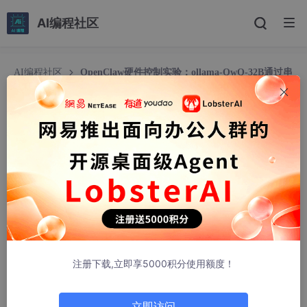
AI编程社区
AI编程社区
OpenClaw硬件控制实验：ollama-QwQ-32B通过串
口操控智能家居
OpenClaw硬件控制实验：ollama-QwQ-32B通过
串口操控智能家居
SunstoneLion34
370人浏览 · 2026-03-30 01:34:47
OpenClaw硬件控制实验：ollama-QwQ-32B通过串口
操控智能家居
注册下载,立即享5000积分使用额度！
1. 为什么选择OpenClaw做硬件控制
去年冬天的一个深夜，我被空调定时关闭后冻醒的经历，让我开始
立即访问