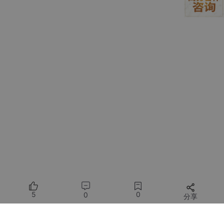
"models"
: [

          {

"id"
: 
"QwQ-32B"
,

"name"
: 
"本地QwQ模型"
,

"contextWindow"
: 
32768
          }

        ]

      }

    }

  }

验证技巧
：先用
curl
测试模型服务可达性再配置，能节省大量排
查时间。
3.2 设备实体映射
5
0
0
分享
HomeAssistant的实体ID格式复杂，我建立了易记的别名映射表：
实际实体ID
映射别名
类型