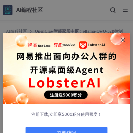
AI编程社区
AI编程社区
OpenClaw智能家居中枢：ollama-QwQ-32B控制
HomeAssistant实战
OpenClaw智能家居中枢：ollama-QwQ-32B控制
HomeAssistant实战
clowntom
258人浏览 · 2026-03-29 02:26:26
OpenClaw智能家居中枢：ollama-QwQ-32B控制Hom
eAssistant实战
注册下载,立即享5000积分使用额度！
1. 为什么需要AI控制智能家居？
去年冬天的一个深夜，我裹着毯子窝在沙发里看电影时突然想到：
立即访问