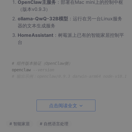
OpenClaw主服务
：部署在Mac mini上的控制中枢
（版本v0.9.3）
ollama-QwQ-32B模型
：运行在另一台Linux服务
器的文本生成服务
HomeAssistant
：树莓派上已有的智能家居控制平
台
# 组件版本验证（OpenClaw侧）
openclaw 
--version
# 输出示例：openclaw/0.9.3 darwin-arm64 node-v18.16.
2.2 关键技能安装
点击阅读全文
通过ClawHub安装homebridge技能时遇到第一个坑：必须同时安
装node-red插件才能完整支持HomeAssistant的实体发现。
# 智能家居
# 自然语言处理