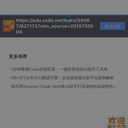
clawhub install homebridge 
node
-red-helper
# 安装后需要重启网关服务
https://edu.csdn.net/learn/3906
7/627173?utm_source=20197550
加入社区
04
3. 配置过程中的五个关键步骤
3.1 模型接入配置
更多推荐
在
~
/.openclaw/
openclaw.json
中添加ollama服务配置时，发现
非标准端口需要特别声明：
·
3分钟掌握Codex技能安装：一键部署你的AI助手工具库
·
DB-GPT分布式AI数据引擎：企业级智能分析平台架构解析
{

·
如何用Awesome Claude Skills将AI助手打造成你的全能创作伙伴和职业顾问
"models"
: {

"providers"
: {

"ollama-qwq"
: {

"baseUrl"
: 
"http://192.168.1.100:11434"
,

"apiKey"
: 
"ollama_开头的长令牌"
,

"api"
: 
"openai-completions"
,
