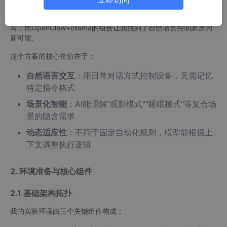
如果能直接说"调暗灯光、打开暖气、播放片尾曲"就能自动完成所
有操作，该有多好。传统智能家居的自动化配置需要复杂的规则编
写，而OpenClaw+ollama的组合让我找到了自然语言控制家居的
新可能。
这个方案的核心价值在于：
自然语言交互
：用日常对话方式控制设备，无需记忆
特定指令格式
场景化智能
：AI能理解"观影模式""睡眠模式"等复合场
景的隐含需求
动态适应性
：不同于固定自动化规则，模型能根据上
下文调整执行逻辑
2. 环境准备与核心组件
2.1 基础架构拓扑
我的实验环境由三个关键组件构成：