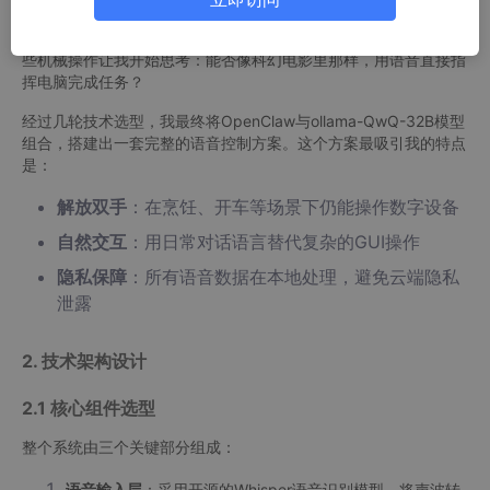
手被键盘和鼠标占据时，任何简单的电脑操作都会打断工作流。比
如查资料需要先最小化代码编辑器，打开浏览器，输入关键词...这
些机械操作让我开始思考：能否像科幻电影里那样，用语音直接指
挥电脑完成任务？
经过几轮技术选型，我最终将OpenClaw与ollama-QwQ-32B模型
组合，搭建出一套完整的语音控制方案。这个方案最吸引我的特点
是：
解放双手
：在烹饪、开车等场景下仍能操作数字设备
自然交互
：用日常对话语言替代复杂的GUI操作
隐私保障
：所有语音数据在本地处理，避免云端隐私
泄露
2. 技术架构设计
2.1 核心组件选型
整个系统由三个关键部分组成：
语音输入层
：采用开源的Whisper语音识别模型，将声波转