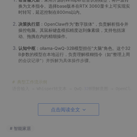
换为文本指令。选择base版本在RTX 3060显卡上可实现实
时转写，延迟控制在800ms以内。
决策执行层
：OpenClaw作为"数字肢体"，负责解析指令并
操控电脑。其鼠标键盘模拟精度达到像素级，支持包括滚
动、拖拽在内的精细操作。
认知中枢
：ollama-QwQ-32B模型担任"大脑"角色。这个32
B参数的模型在本地运行，负责理解模糊指令（如"整理上周
的会议记录"）并拆解为具体操作步骤。
# 典型工作流示例
语音输入 → Whisper转文本 → QwQ-
32
点击阅读全文
2.2 环境准备要点
在MacBook Pro (M1 Pro, 32GB)上的实测配置：
# 智能家居