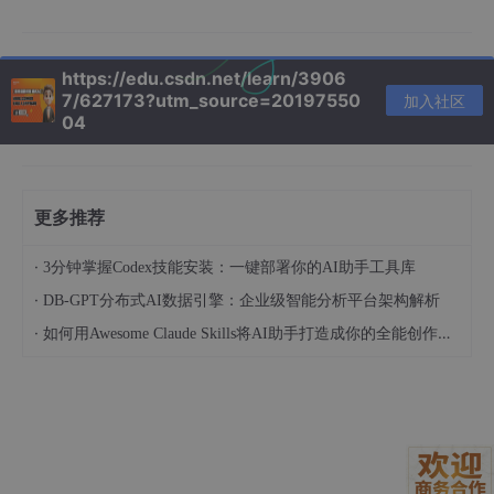
# 安装Whisper.cpp（轻量版语音识别）
brew
 install whisper.cpp

https://edu.csdn.net/learn/3906
# 部署ollama-QwQ-32B（需要至少24GB内存）
7/627173?utm_source=20197550
加入社区
ollama
 pull qwq-
32
04
ollama
 run qwQ-
32
b

# OpenClaw配置模型端点
openclaw
 config set models.providers.local.baseUrl 
更多推荐
·
3分钟掌握Codex技能安装：一键部署你的AI助手工具库
3. 智能家居控制实战
·
DB-GPT分布式AI数据引擎：企业级智能分析平台架构解析
·
如何用Awesome Claude Skills将AI助手打造成你的全能创作伙伴和职业顾问
3.1 场景搭建
以控制米家智能设备为例，我设计了这样的语音指令链：
设备发现
："扫描客厅的智能设备"
状态查询
："现在空调多少度？"