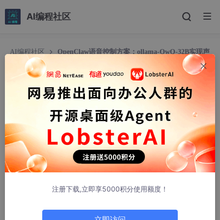
AI编程社区
AI编程社区
OpenClaw语音控制方案：ollama-QwQ-32B实现声
控自动化
OpenClaw语音控制方案：ollama-QwQ-32B实现
声控自动化
京脉圈
230人浏览 · 2026-03-27 03:05:01
OpenClaw语音控制方案：ollama-QwQ-32B实现声控
自动化
注册下载,立即享5000积分使用额度！
1. 为什么需要语音控制自动化？
去年冬天的一个深夜，我在书房赶项目进度时突然意识到——当双
立即访问