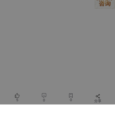
精确控制
："把台灯调成阅读模式"
关键在于让OpenClaw学会操作米家APP的界面元素。通过录制操
作宏的方式，我将常见操作抽象为可调用的技能：
//
 ~
/.openclaw/
skills/home-automation.json

{

"miot"
: {

"actions"
: {

"toggleLight"
: {

"steps"
: [

          {
"type"
: 
"launch"
, 
"app"
: 
"com.xiaomi.mih
          {
"type"
: 
"click"
, 
"x"
: 
120
, 
"y"
: 
380
}, 
//
          {
"type"
: 
"click"
, 
"x"
: 
210
, 
"y"
: 
620
}  
//
        ]

      }

    }

5
0
0
分享
  }
