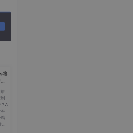
监
ls将
伴和
能帮
定制
？A
一个神
个精
作、
让你