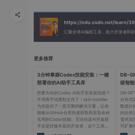
2.包含LangChain
全技术栈，
从LangChain的
控、调试、评估。
3.
注重实战
场景，包含大量Agent、RAG案例。
https://edu.csdn.net/learn
4.循序渐进，
从简单Agent，到人工介入，动态
汇聚全球AI编程工具，助力开发者即
适合人群
①具备Python基础、希望入门AI大模型应用的
更多推荐
②想要系统攻克LangChain、RAG与Agent
3分钟掌握Codex技能安装：一键
DB-
你将收获
部署你的AI助手工具库
级智能
1.熟练掌握LangChain常用API开发Agent
想要为你的Codex AI助手安装新技能？
DB-G
2.熟练掌握LangGraph常用API开发Agent
不用再手动复制文件了！skill-installer
分布式
为你提供了一套完整的解决方案，让你
数据分
3.熟悉Agent原理开发的各种技巧
能够从GitHub仓库快速获取和安装各种
的自然
实用的Codex技能。无论你是AI开发新
需求深
4.熟悉RAG原理及各种开发技巧
手还是经验丰富的开发者，这个工具都
可扩展
能让你在几分钟内扩展Codex的功能边
复杂的
5.独立开发RAG和Agent应用