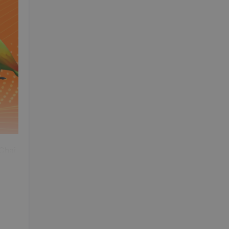
hai
战能