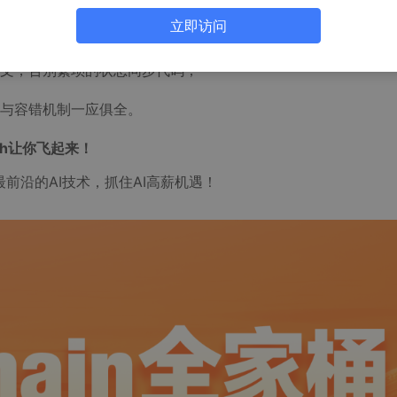
立即访问
件判断，让AI像人一样“思考-行动-观察-再思考”，直到完成任
文，告别繁琐的状态同步代码；
级与容错机制一应俱全。
aph让你飞起来！
最前沿的AI技术，抓住AI高薪机遇！