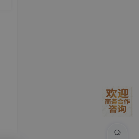
。#
瓶颈
常面