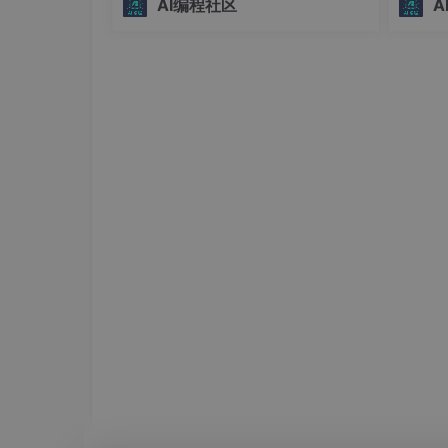
AI编程社区
A
界。## 为什么选择skill-installer？ 🤔在
务转化
课程内容
AI辅助编程的时代，Codex技能已经成
保系统
为提升开发效
性。#
↓↓上下滑动查看完整目录↓↓
智能生态
第一章-AI通识与基础
00、课程介绍
01、AI通识-认识
人工智能
03、AI通识-神经网络原理
04、AI通识-大语言模型与Transformer
05、AI通识-大模型应用
06、AI通识-注册并访问DeepSeek
07、AI通识-注册并访问阿里云百炼
09、AI通识-本地部署