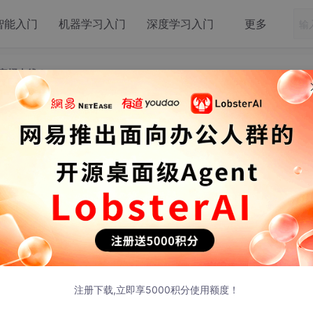
智能入门
机器学习入门
深度学习入门
更多
全家桶上线！
教程LangChain全家桶上线！
发布
h》
实战教程，带你从0到1，攻克AI大模型应用开发的最前沿技术
注册下载,立即享5000积分使用额度！
一步，流程死板、状态难维护。
而LangGraph通过图结构（Grap