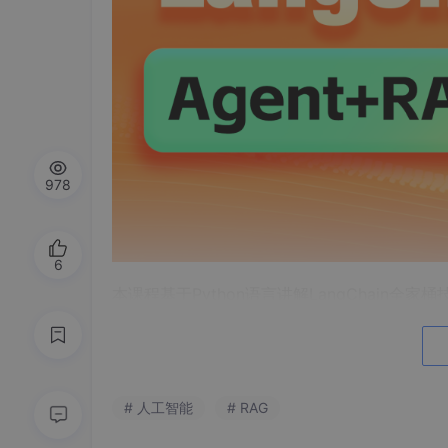
978
6
本课程基于Python语言讲解LangChain全家桶技术，
n技术栈实现RAG、Agent开发。以解决实
力培养。讲解方式深入浅出，幽默风趣，既能做
课程亮点
# 人工智能
# RAG
1.课程采用
最新版本
的LangChain技术栈