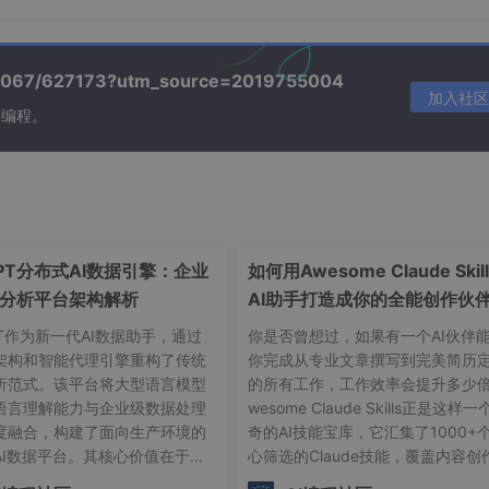
Agent开发，到LangGraph的WorkFlow编排，再到LangSmith的
/39067/627173?utm_source=2019755004
加入社区
工具、多Agent协作，步步为营。
刻编程。
小白；
技术的工程师。
GPT分布式AI数据引擎：企业
如何用Awesome Claude Skil
分析平台架构解析
AI助手打造成你的全能创作伙
职业顾问
PT作为新一代AI数据助手，通过
你是否曾想过，如果有一个AI伙伴
架构和智能代理引擎重构了传统
你完成从专业文章撰写到完美简历
析范式。该平台将大型语言模型
的所有工作，工作效率会提升多少倍
语言理解能力与企业级数据处理
wesome Claude Skills正是这样
度融合，构建了面向生产环境的
奇的AI技能宝库，它汇集了1000+
AI数据平台。其核心价值在于将
心筛选的Claude技能，覆盖内容创
SQL生成、数据分析和可视化任
职业发展、文档处理等各个方面，