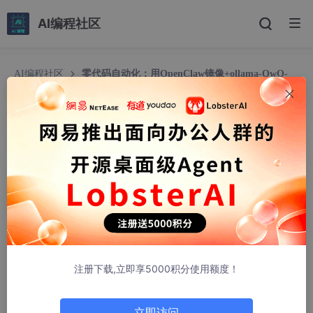
AI编程社区
AI编程社区
零代码自动化：用OpenClaw镜像+ollama-QwQ-
32B处理Excel数据
零代码自动化：用OpenClaw镜像+ollama-QwQ-
32B处理Excel数据
胡说先森
125人浏览 · 2026-03-22 01:03:59
零代码自动化：用OpenClaw镜像+ollama-QwQ-32B处
理Excel数据
注册下载,立即享5000积分使用额度！
1. 为什么选择这个方案？
上周市场部的同事找我帮忙处理一份客户调研数据——他们需要从
立即访问