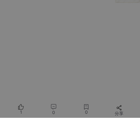
关键验证步骤
：
在控制台输入测试指令："请用一句话介绍你自己"
观察响应是否包含"QwQ"字样（模型特征标识）
3.2 安装Excel处理技能
通过控制台CLI安装数据处理专用模块：
clawhub 
install
这个技能包赋予了OpenClaw以下能力：
1
0
0
分享
读取xlsx/csv文件内容
所有评论(0)
执行筛选/排序/去重操作