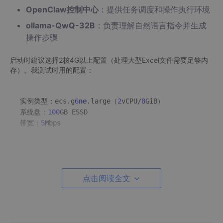
OpenClaw控制中心
：提供任务调度和操作执行环境
ollama-QwQ-32B
：负责理解自然语言指令并生成
操作步骤
启动时建议选择2核4G以上配置（处理大型Excel文件需要足够内
存）。我测试时用的配置：
实例类型：ecs.g
6
ne
.large（
2
vCPU/
8
GiB）

系统盘：
100
GB ESSD

带宽：
5
2.2 网络配置要点
点击阅读全文
确保两个实例在
同一安全组
，并添加以下规则：
OpenClaw控制台端口：18789（TCP）
模型服务端口：11434（TCP）