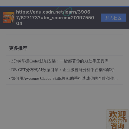
如果遇到连接问题，可以先用
curl
测试连通性：
https://edu.csdn.net/learn/3906
7/627173?utm_source=20197550
加入社区
04
curl
 http://<模型实例内网IP>:
11434
/api/generate -d '
更多推荐
3. 核心配置：连接AI大脑
·
3分钟掌握Codex技能安装：一键部署你的AI助手工具库
3.1 OpenClaw模型配置
·
DB-GPT分布式AI数据引擎：企业级智能分析平台架构解析
登录OpenClaw控制台（http://<实例公网IP>:18789），在"模型
设置"添加：
·
如何用Awesome Claude Skills将AI助手打造成你的全能创作伙伴和职业顾问
{
"provider"
:
"ollama"
,
"baseUrl"
:
"http://<模型实例内网IP>:11434"
,
"model"
:
"QwQ-32B"
,
"apiType"
:
"generate"
}