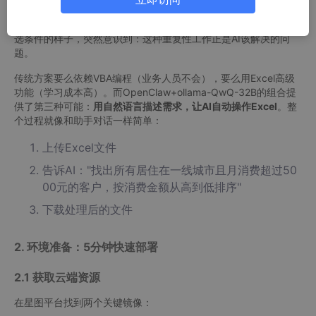
3000多条Excel记录中筛选出"一线城市""月消费超5000元"的潜
在客户，并按消费金额排序。当我看到他们手动筛选时不断切换筛
选条件的样子，突然意识到：这种重复性工作正是AI该解决的问
题。
传统方案要么依赖VBA编程（业务人员不会），要么用Excel高级
功能（学习成本高）。而OpenClaw+ollama-QwQ-32B的组合提
供了第三种可能：
用自然语言描述需求，让AI自动操作Excel
。整
个过程就像和助手对话一样简单：
上传Excel文件
告诉AI："找出所有居住在一线城市且月消费超过50
00元的客户，按消费金额从高到低排序"
下载处理后的文件
2. 环境准备：5分钟快速部署
2.1 获取云端资源
在星图平台找到两个关键镜像：