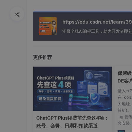
https://edu.csdn.net/learn
汇聚全球AI编程工具，助力开发者即
手动配置秘钥信息
# 创建 .claude 目录 New-Item -ItemType Di
更多推荐
文件 notepad "$env:USERPROFILE\.claude\set
配置秘钥key,此处以MiniMAX为例;
保姆级！C
DE客
{
指南
"env"
:
{
进入->
"ANTHROPIC_BASE_URL"
:
"https://api.
在Too
"ANTHROPIC_AUTH_TOKEN"
:
"你的MiniMax
关地址
"ANTHROPIC_MODEL"
:
"MiniMax-M2.5"
,
解析)。在
"ANTHROPIC_DEFAULT_SONNET_MODEL"
:
"
ing 
ChatGPT Plus续费前先查这4项：
"ANTHROPIC_DEFAULT_OPUS_MODEL"
:
"Mi
套安装
账号、套餐、日期和扣款渠道
"ANTHROPIC_DEFAULT_HAIKU_MODEL"
:
"M
化构建