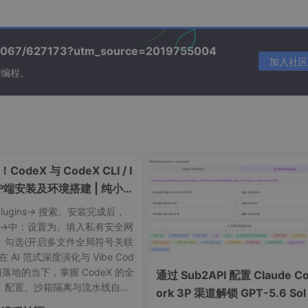
/39067/627173?utm_source=2019755004
加入社区
刻编程。
rectory -Force "$env:USERPROFILE\.claude" # 用记事本打
tings.json"
odeX 与 CodeX CLI / I
户端安装及环境搭建 | 纯小白
Plugins-> 搜索。安装完成后，
minimaxi.com/anthropic"
,
ls->中：设置为。填入私有安全网
-API-Key"
,
。勾选(开启多文件全局符号关联
 AI 范式深度演化与 Vibe Cod
MiniMax-M2.5"
,
普遍落地的当下，掌握 CodeX 的全
通过 Sub2API 配置 Claude C
niMax-M2.5"
,
、配置、沙箱隔离与流水线自动
ork 3P 渠道解锁 GPT-5.6 Sol
iniMax-M2.5"
,
，是每一位极客开发者迈向智能