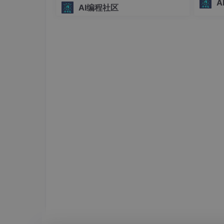
A
"API_TIMEOUT_MS"
:
"3000000"
,
AI编程社区
化研发的
"CLAUDE_CODE_DISABLE_NONESSENTIAL_T
n/Typ
}
理链路
}
启动claude Code
以管理员身份运行，否则会提示错误；
临时放宽执行策略（推荐，仅当前会话生效）
#在 PowerShell 中以管理员身份运行以下命令
Set-ExecutionPolicy RemoteSigned -Scope 
#绕过执行策略
powershell -ExecutionPolicy Bypass -Comm