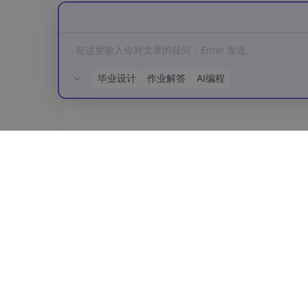
毕业设计
作业解答
AI编程
编写我的第一个程序
进入指定的文件夹，执行：
所有评论(0)
写一个Python计算器程序，支持加减乘除，