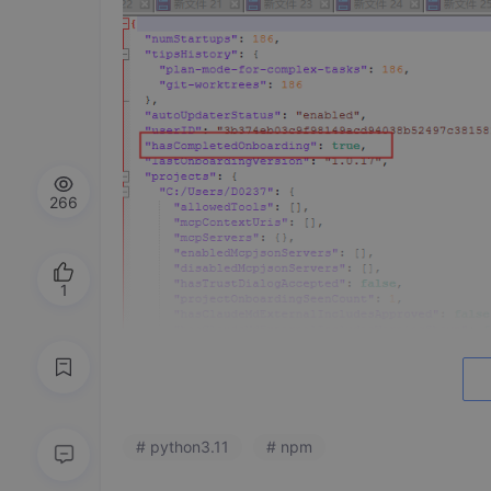
266
1
# python3.11
# npm