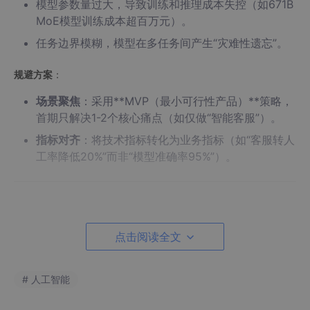
模型参数量过大，导致训练和推理成本失控（如671B
MoE模型训练成本超百万元）。
任务边界模糊，模型在多任务间产生“灾难性遗忘”。
规避方案
：
场景聚焦
：采用**MVP（最小可行性产品）**策略，
首期只解决1-2个核心痛点（如仅做“智能客服”）。
指标对齐
：将技术指标转化为业务指标（如“客服转人
工率降低20%”而非“模型准确率95%”）。
误区二：数据工程——“Garbage In, Garbage Out”
典型表现
：
点击阅读全文
直接使用未经清洗的历史数据（如包含大量乱码、重
复的客户对话记录）。
# 人工智能
忽视数据分布偏差（如训练数据中90%是“退货咨