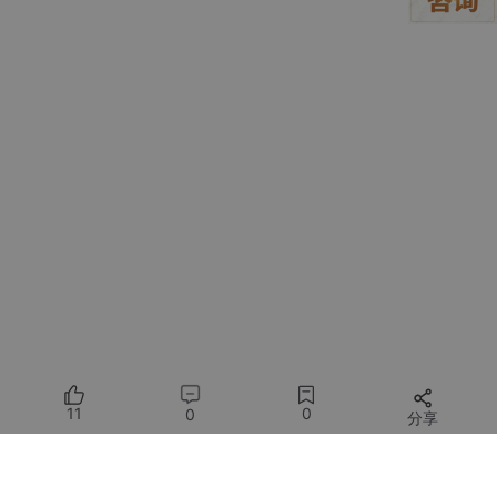
保标注一致性（Kappa系数≥0.8）。
误区三：技术选型——“迷信全参数微调”
典型表现
：
认为只有全参数微调（Full Fine-tuning）才能达到最
佳效果，忽视PEFT技术。
盲目追求最大参数量（如坚持用70B模型，尽管7B已
足够）。
技术后果
：
显存爆炸：全参数微调DeepSeek-V3.2-70B需8xH1
00（约600GB显存），中小企业无力承担。
11
0
灾难性遗忘：通用能力下降，模型只会做特定任务，
0
分享
失去泛化性。
所有评论(0)
规避方案
：