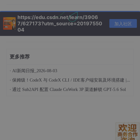
询”，导致模型无法处理“换货咨询”）。
https://edu.csdn.net/learn/3906
技术后果
：
7/627173?utm_source=20197550
加入社区
模型学习到错误的模式，生成结果不可靠（如将“退
04
货”误判为“换货”）。
数据噪声导致训练不稳定，Loss震荡无法收敛。
更多推荐
规避方案
：
·
AI新闻日报_2026-08-03
数据清洗三原则
：
·
保姆级！CodeX 与 CodeX CLI / IDE客户端安装及环境搭建 | 纯小白指南
去重
：使用MinHash算法去除重复样本。
·
通过 Sub2API 配置 Claude CoWork 3P 渠道解锁 GPT-5.6 Sol
去噪
：通过BERTScore过滤低质量文本
（阈值<0.85）。
平衡
：对长尾类别进行数据增强（如回译、
EDA）。
数据标注规范
：建立标注指南（Label Studio），确