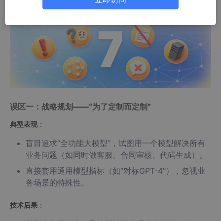
误区一：战略规划——“为了定制而定制”
典型表现
：
盲目追求“全功能大模型”，试图用一个模型解决所有
业务问题（如同时做客服、合同审核、代码生成）。
直接套用通用模型指标（如“对标GPT-4”），忽视业
务场景的特殊性。
技术后果
：