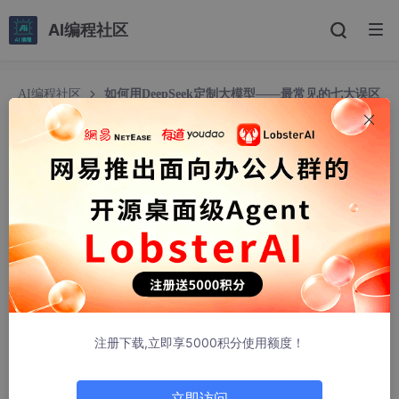
AI编程社区
AI编程社区
如何用DeepSeek定制大模型——最常见的七大误区
如何用DeepSeek定制大模型——最常见的七大误
区
向上的车轮
554人浏览 · 2026-04-07 22:56:20
DeepSeek-V3.2定制项目的成功不仅依赖于技术实现，更取决于
对潜在风险的预判与规避。结合2025-2026年的企业级落地经
验，以下是
最常见的七大误区
及其背后的技术逻辑与规避方案：
注册下载,立即享5000积分使用额度！
立即访问