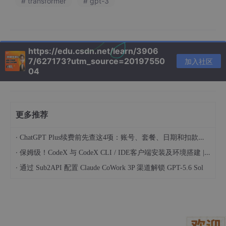
# transformer
# gpt-3
复杂的数学函数
。
回忆一下初中数学：
y
=
f(x)
。输入一个
x
，经过函数
f
的处
理，输出一个
y
。
https://edu.csdn.net/learn/3906
大模型也是同样的逻辑：
7/627173?utm_source=20197550
加入社区
04
输入（x）
：你向ChatGPT提出的问题，比如之前很
火的“用鲁迅的口吻说一段话”。
函数（f）
：一个由数十亿甚至上万亿个参数构成的巨
更多推荐
大神经网络架构。
输出（y）
：ChatGPT生成的那句仿鲁迅口吻话。
·
ChatGPT Plus续费前先查这4项：账号、套餐、日期和扣款渠道
·
保姆级！CodeX 与 CodeX CLI / IDE客户端安装及环境搭建 | 纯小白指南
关键理解：什么是“参数”？
·
通过 Sub2API 配置 Claude CoWork 3P 渠道解锁 GPT-5.6 Sol
你可以把参数想象成大脑中无数个
神经元之间的连接强度
。有些连
接很强（这是常识，不能错），有些连接很弱（这是生僻知识，很
少用）。大模型的“大”，指的就是这种连接的数量巨大。GPT-4据
传拥有约1.8万亿个参数。
一个比喻
：