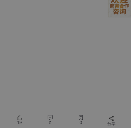
模型架构
：就像一张超级复杂的
乐谱
（规定了音符排
列的规则和结构）。
模型参数
：就是乐谱上每一个
音符的具体位置和音高
（这是需要通过训练不断调整才能确定的）。
训练过程
：就是让乐队反复演奏，不断调整每个音符
的位置，直到演奏出最悦耳的旋律。
简单来说，模型训练的目标，就是找到一组最优的“参数值”，让这
个巨大的数学函数，在接收你的问题时，能输出一个让你满意的答
案。
2. 为什么是Transformer？
你可能听过一个叫Transformer的词。详细介绍请看上篇“
扔掉“金
鱼记忆”：Transformer 是如何让 AI 学会“一目十行”的？
”它几乎出
现在了当今所有顶级大模型（GPT、Claude、Gemini、文心一
19
0
0
分享
言）的技术报告中。它是大模型能成为“大”模型的基石。