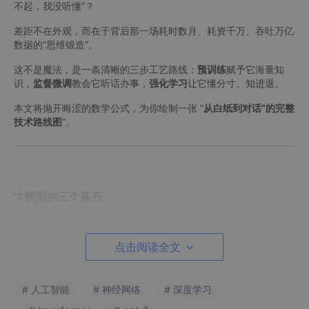
不起，我没听懂”？
差距不在外观，而在于背后那一场耗时数月、耗资千万、吞吐万亿
数据的“思维锻造”。
这不是魔法，是一条清晰的三步工艺路线：
预训练
赋予它海量知
识，
监督微调
教会它听话办事，
强化学习
让它懂分寸、知进退。
本文将抛开晦涩的数学公式，为你绘制一张 “
从白纸到对话”的完整
技术路线图
”。
大模型的三个基石
在深入那条耗资千万的训练流水线之前，我们需要先花几分钟，搞
懂三个贯穿全文的核心概念。它们就像建筑的地基，理解之后，后
点击阅读全文
面的复杂工序你一看就懂。
1. 什么是“模型”？
# 人工智能
# 神经网络
# 深度学习
别被“模型”这个词吓到。在AI的世界里，
模型本质上就是一个极其