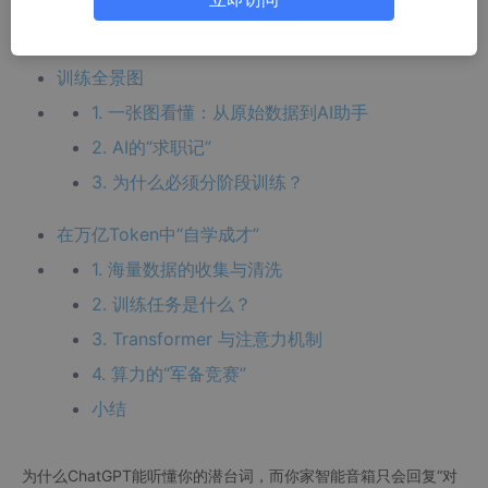
3. 什么是Token？
训练全景图
1. 一张图看懂：从原始数据到AI助手
2. AI的“求职记”
3. 为什么必须分阶段训练？
在万亿Token中“自学成才”
1. 海量数据的收集与清洗
2. 训练任务是什么？
3. Transformer 与注意力机制
4. 算力的“军备竞赛”
小结
为什么ChatGPT能听懂你的潜台词，而你家智能音箱只会回复“对