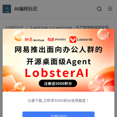
AI编程社区
AI编程社区
LangChain vs LangGraph：生产级智能体框架选
型与工程化实践
LangChain vs LangGraph：生产级智能体框架选
型与工程化实践
weixin_30417487
557人浏览 · 2026-05-25 15:13:10
1. 项目概述：当智能体框架进入生产环境
如果你正在为你的AI应用寻找一个合适的智能体（Agent）框架，
那么“LangChain vs LangGraph”这个选择题，大概率已经让你纠
注册下载,立即享5000积分使用额度！
结过一阵子了。这不仅仅是两个开源库的选择，更是两种截然不同
的架构哲学和工程路径的碰撞。LangChain，作为早期将大语言模
型（LLM）与应用连接起来的“胶水”框架，几乎成了这个领域的代
立即访问