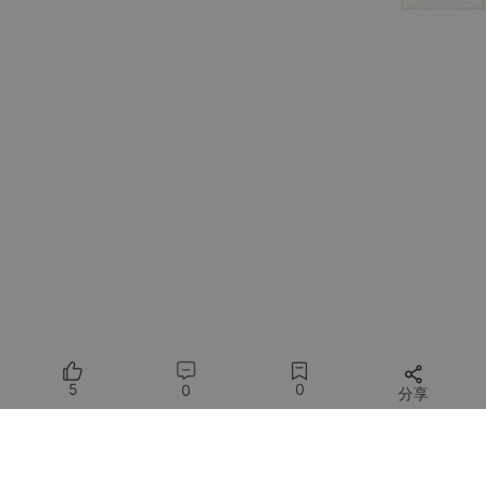
（Edge）代表状态流转的条件。
这听起来更复杂，但它强制你以工程师的思维去设计系统。
状态是头等公民
：你需要显式地定义一个
State
（通常是一个Pydantic模型），其中包含智能体运行
过程中所有需要共享和更新的数据，比如用户消息、
思考过程、已调用工具的结果、最终答案等。这个
State
对象会在图节点之间流动。
流程可视化与控制
：因为整个流程就是一个图，所以
它天然支持可视化。你可以清晰地看到，在“思考”节
点之后，是根据结果流向“执行工具”节点还是“直接回
答”节点。这种显式性对于复杂业务逻辑至关重要。
对循环和并发的原生支持
：在图里，你可以轻松地创
建一个从“执行工具”节点回到“思考”节点的边，来实现
5
0
0
分享
智能体的ReAct（推理-执行）循环。你还可以定义分
支，让多个节点并行执行，然后等待所有结果汇聚。
所有评论(0)
简单来说，LangChain给你一堆乐高，告诉你“可以这么拼”，但