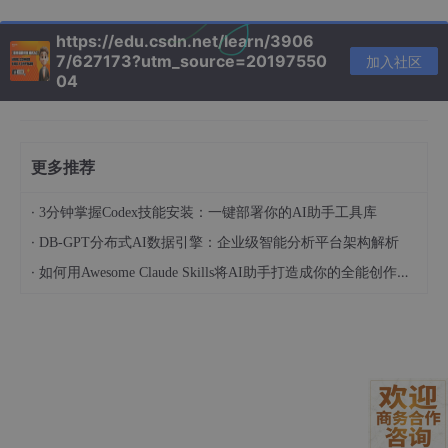
环、分支或并行执行时，你就需要手动管理状态。你
会发现自己写了大量的
if-else
语句，状态变量在函
https://edu.csdn.net/learn/3906
数之间传递，代码很快变得像一团乱麻。我曾维护过
7/627173?utm_source=20197550
加入社区
04
一个基于LangChain的客服机器人，其中包含了优先
级判断、多轮澄清、外部API调用和最终格式化，整
个链的代码超过了800行，阅读和维护成本极高。
有限的编排能力
：对于需要循环（比如让智能体反复
更多推荐
思考并执行工具直到满足条件）的场景，LangChain
·
提供了
AgentExecutor
。但它本质上是一个黑盒
3分钟掌握Codex技能安装：一键部署你的AI助手工具库
循环，你很难精细控制每一次迭代的内部状态流转，
·
DB-GPT分布式AI数据引擎：企业级智能分析平台架构解析
也很难在循环中插入特定的监控或校验点。
·
如何用Awesome Claude Skills将AI助手打造成你的全能创作伙伴和职业顾问
2.2 LangGraph：基于状态图（StateGraph）的显式编
排
LangGraph走了另一条路。它的核心抽象是
状态图
。整个智能体
的工作流被明确定义为一个有向图，节点（Node）代表一个执行
单元（可以是一个LLM调用，一个工具执行，或任何函数），边