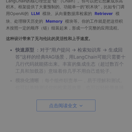
LangChain的核心理念是“链”（Chain）。你可以把它想象成乐高
积木。框架提供了大量预制的、功能单一的“积木块”，比如专门调
用OpenAI的
LLM
模块、从向量数据库检索的
Retriever
模
块、处理聊天历史的
Memory
模块等。你的工作就是把这些积
木按照一定的顺序（链）组装起来，形成一个完整的应用流程。
这种设计带来了无与伦比的灵活性和上手速度。
快速原型
：对于“用户提问 -> 检索知识库 -> 生成回
答”这样的经典RAG场景，用LangChain可能只需要十
几行代码就能搭出来。丰富的集成生态（超过数百个
工具和加载器）意味着你几乎不用自己造轮子。
模块化清晰
：每个组件职责单一，易于理解和测试。
你可以单独测试你的检索器效果，也可以轻松替换掉
LLM提供商。
点击阅读全文
然而，正是这种“乐高式”的灵活，在生产中埋下了隐患。
状态管理之痛
：链本质上是线性的、顺序执行的。一
旦你的智能体逻辑变得复杂，需要根据中间结果循