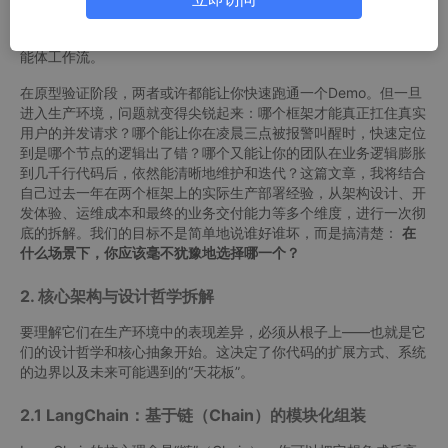
名词。而LangGraph，作为LangChain官方推出的新成员，以其
基于状态图的编排能力，直接瞄准了构建复杂、稳定、可观测的智
能体工作流。
在原型验证阶段，两者或许都能让你快速跑通一个Demo。但一旦
进入生产环境，问题就变得尖锐起来：哪个框架才能真正扛住真实
用户的并发请求？哪个能让你在凌晨三点被报警叫醒时，快速定位
到是哪个节点的逻辑出了错？哪个又能让你的团队在业务逻辑膨胀
到几千行代码后，依然能清晰地维护和迭代？这篇文章，我将结合
自己过去一年在两个框架上的实际生产部署经验，从架构设计、开
发体验、运维成本和最终的业务交付能力等多个维度，进行一次彻
底的拆解。我们的目标不是简单地说谁好谁坏，而是搞清楚：
在
什么场景下，你应该毫不犹豫地选择哪一个？
2. 核心架构与设计哲学拆解
要理解它们在生产环境中的表现差异，必须从根子上——也就是它
们的设计哲学和核心抽象开始。这决定了你代码的扩展方式、系统
的边界以及未来可能遇到的“天花板”。
2.1 LangChain：基于链（Chain）的模块化组装