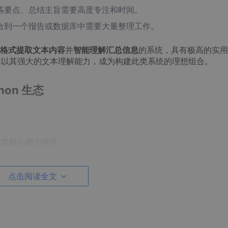
炼要点、总结主旨需要高度专注和时间。
合到一个报告或数据库中需要大量整理工作。
格式提取文本内容
并
智能理解汇总信息
的系统，具有极高的实用
Seek以其强大的文本理解能力，成为构建此类系统的理想组合。
hon 生态
）。其核心能力在于：
义和意图，而不仅仅是关键词匹配。
点击阅读全文
问题、续写内容。
类型的实体（如人名、地点、日期、金额、关键条款）或关系。
发者通过网络请求调用其模型能力，轻松集成到Python应用中。