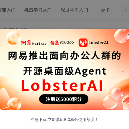
智能入门
机器学习入门
深度学习入门
更多
文件内容提取与汇总
epSeek实现多格式文件内容提取与汇总
发布
临着海量文档信息的处理需求。这些文档可能以PDF、Word、
式存在。如何高效、准确地从这些异构文档中提取关键信息，并进行
环节。传统的手工处理方式不仅耗时耗力，而且容易出错，难以
用强大的大语言模型
DeepSeek
及其API接口，结合
Python
编
的多格式文件内容提取与汇总解决方案。该方案能够处理常见办
摘要或关键信息抽取，最终实现信息的结构化汇总，为后续的数
注册下载,立即享5000积分使用额度！