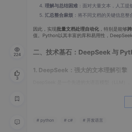
理解与总结困难
：面对大量文本，人工提
汇总整合麻烦
：将不同文档的关键信息整
因此，实现
批量文档处理自动化
，特别是能够
跨
值。Python以其丰富的库和易用性，Deep
二、技术基石：DeepSeek 与 Pyt
224
1. DeepSeek：强大的文本理解引擎
3
DeepSeek 是一个先进的大语言模型（LLM
深度语义理解
：能够理解文本的上下文、含
文本生成
：可以生成摘要、改写句子、回答
信息抽取
：能从大段文本中识别并提取特定
# python
# c#
# 开发语言
多语言支持
：具备良好的中文处理能力。
API 接口
：提供编程接口（API），允许开