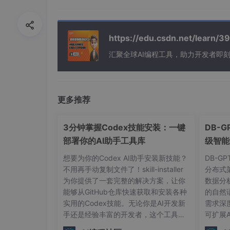
在本方案中，DeepSeek 的核心作用是：
https://edu.csdn.net/learn
内容理解与摘要
：对提取出的原始文本进行
汇聚全球AI编程工具，助力开发者即
关键信息提取
：根据预设模板或指令，从文
问答式提取
：通过提问的方式，让模型从文
文本分类与主题识别
：判断文档的主题或类
更多推荐
2. Python：自动化与数据处理的核心
3分钟掌握Codex技能安装：一键
DB-
部署你的AI助手工具库
级智能
Python 是数据科学和自动化领域的首选语言
想要为你的Codex AI助手安装新技能？
DB-G
文件操作与路径管理
：
os
,
shutil
,
glob
不用再手动复制文件了！skill-installer
分布式
为你提供了一套完整的解决方案，让你
数据分
PDF 处理
：
能够从GitHub仓库快速获取和安装各种
的自然
实用的Codex技能。无论你是AI开发新
需求深
PyPDF2
/
PyPDF4
：读取文本（对
手还是经验丰富的开发者，这个工具都
可扩展
pdfminer
/
pdfplumber
：更强大
能让你在几分钟内扩展Codex的功能边
复杂的