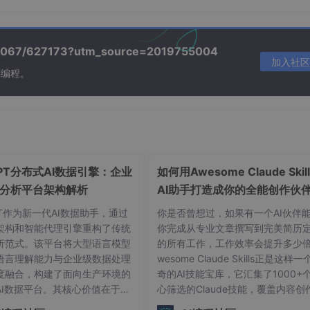
/39067/627173?utm_source=2019755004
压缩，生成简洁的摘要。
加入社区
刻编程。
本中抽取出特定的结构化数据（如合同金额、到期日、责任方）
档中找出特定问题的答案。
别。
GPT分布式AI数据引擎：企业
如何用Awesome Claude Skil
分析平台架构解析
AI助手打造成你的全能创作伙
，拥有大量强大的库：
职业顾问
PT作为新一代AI数据助手，通过
你是否曾想过，如果有一个AI伙伴
,
pathlib
。
架构和智能代理引擎重构了传统
你完成从专业文章撰写到完美简历
析范式。该平台将大型语言模型
的所有工作，工作效率会提升多少倍
语言理解能力与企业级数据处理
wesome Claude Skills正是这样
度融合，构建了面向生产环境的
奇的AI技能宝库，它汇集了1000+
纯文本PDF效果好）、元数据、拆分合并PDF。
AI数据平台。其核心价值在于将
心筛选的Claude技能，覆盖内容创
的文本和表格提取能力。
SQL生成、数据分析和可视化任
职业发展、文档处理等各个方面，