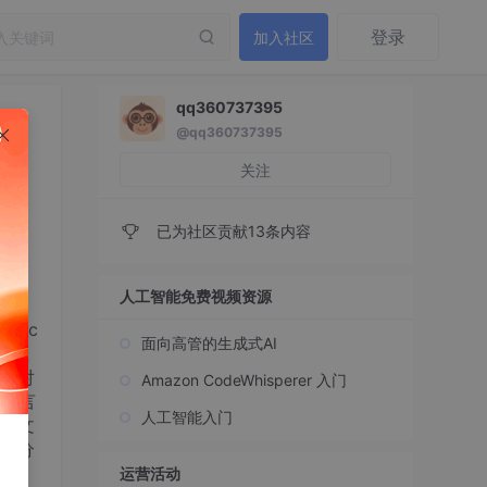
登录
加入社区
qq360737395
@qq360737395
关注
已为社区贡献13条内容
人工智能免费视频资源
Exc
面向高管的生成式AI
汇总
应对
Amazon CodeWhisperer 入门
程语言
人工智能入门
公文
据分
运营活动