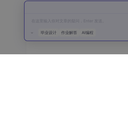
配置文件与日志
：
configparser
,
loggin
3. 系统架构概览
毕业设计
作业解答
AI编程
整个自动化流程可以抽象为以下几个核心模块：
文件遍历与输入
：识别目标文件夹，收集
格式识别与分发
：根据文件扩展名或内容
内容提取器
：
所有评论(0)
PDF 提取器
：处理纯文本PDF和图像
Word 提取器
：提取段落文本、表格
Excel 提取器
：读取单元格数据、表
PPT 提取器
：提取幻灯片文本、备
文本提取器
：读取
.txt
,
.csv
等。
OCR 引擎
：集成Tesseract，处