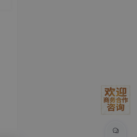
。#
瓶颈
常面
描件