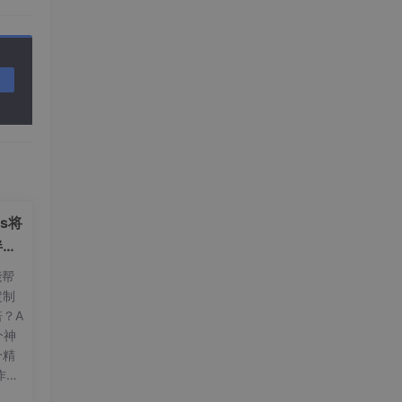
。
ls将
伴和
能帮
定制
？A
一个神
个精
作、
让你