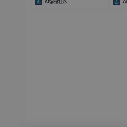
AI编程社区
A
界。## 为什么选择skill-installer？ 🤔在
务转化
PyMuPDF
(fitz)
：功能全面，支持文
AI辅助编程的时代，Codex技能已经成
保系统
为提升开发效
性。#
Word (.docx) 处理
：
python-docx
智能生态
- 
Excel (.xlsx) 处理
：
openpyxl
/
panda
PowerPoint (.pptx) 处理
：
python-pptx
图像处理与 OCR
：
Pillow
(PIL)
：基础图像处理。
OpenCV
：高级计算机视觉。
Tesseract OCR
(通过
pytesserac
的关键！
HTTP 请求与 API 调用
：
requests
- 用
数据结构与处理
：
pandas
- 用于存储、