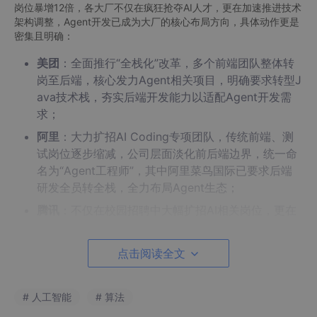
岗位暴增12倍，各大厂不仅在疯狂抢夺AI人才，更在加速推进技术
架构调整，Agent开发已成为大厂的核心布局方向，具体动作更是
密集且明确：
美团
：全面推行“全栈化”改革，多个前端团队整体转
岗至后端，核心发力Agent相关项目，明确要求转型J
ava技术栈，夯实后端开发能力以适配Agent开发需
求；
阿里
：大力扩招AI Coding专项团队，传统前端、测
试岗位逐步缩减，公司层面淡化前后端边界，统一命
名为“Agent工程师”，其中阿里菜鸟国际已要求后端
研发全员转全栈，全力布局Agent生态；
腾讯
：不仅在校园招聘中大幅扩招AI相关岗位，更在
2026腾讯云城市峰会上首次发布Agent产品全景图，
推出智能体开发平台ADP，其自研的CodeBuddy已
点击阅读全文
覆盖内部超90%的工程师，Agent开发能力持续升
级；
# 人工智能
# 算法
字节跳动
：重点招聘“基于LLM（大语言模型）打造下