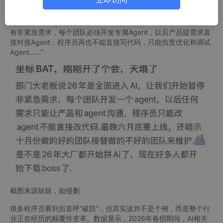
近日，有BAT某大厂网友在脉脉发帖吐槽：“刚开完部门大会，感
觉天塌了！大老板明确要求，2026年全部门全面转向AI，暂停所
有非紧急需求，每个团队必须开发专属Agent，以后产品提需求直
接对接Agent，程序员再也不能直接写代码，只能负责优化和调试
Agent……”
截图来源脉脉，如侵删
很多程序员看到后直呼“破防”，但其实这并不是个例，而是整个行
业正在经历的颠覆性变革。数据显示，2026年春招期间，AI相关