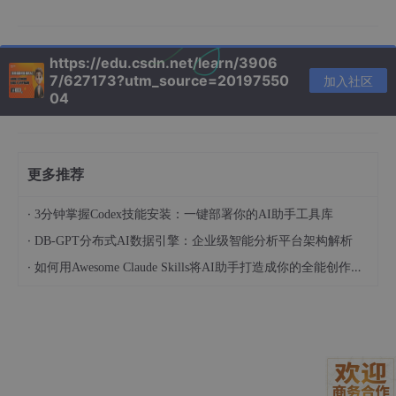
一代生产力工具”的开发者，将AI Coding作为长期人
才储备核心方向，发力Agent与大模型的深度融合；
小米
：联合创始人川总明确表示，未来衡量工程师能
https://edu.csdn.net/learn/3906
力的核心标准，不再是“一天能写多少行代码”，而是
7/627173?utm_source=20197550
加入社区
“能同时指挥多少个AI Agent协同工作”，Agent协同
04
能力将成为工程师的核心竞争力；
得物
：前段时间已直接解散前端部门，全员转向“AI全
栈”领域，聚焦Agent开发与AI Coding的落地应用；
更多推荐
谷歌
：内部Agent工具“Agent Smith”因使用过于火爆
挤爆服务器，联合创始人布林亲自下场优化代码，印
·
3分钟掌握Codex技能安装：一键部署你的AI助手工具库
证了Agent在大厂内部的超高实用性与落地价值。
·
DB-GPT分布式AI数据引擎：企业级智能分析平台架构解析
·
如何用Awesome Claude Skills将AI助手打造成你的全能创作伙伴和职业顾问
短短几个月，各大厂的调整动作高度一致，这绝非巧合，而是AI时
代下的必然选择——AI Coding已不是“未来趋势”，而是当下正在
发生的现实，掌握Agent开发与大模型应用能力，才能跟上行业步
伐。
2、AI Coding全面来袭，程序员到底该何去何从？