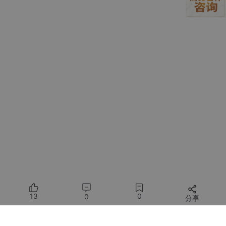
面对大厂的密集动作，很多程序员（尤其是小白）最焦虑的问题就
是：
AI Coding来了，程序员是不是要失业了？
其实答案很明确：
程序员不会失业，但会被筛选和转型
。从各大厂
的布局就能看出，它们不是要淘汰程序员，而是要淘汰“只会单纯
敲代码”的程序员——以前需要前端、后端、测试分工完成的工
作，现在通过Agent就能大幅简化，程序员的核心角色，正在从“代
码编写者”转变为“Agent设计者”“大模型使用者”。
前阿里P10毕玄的观点很有参考意义：“未来的研发岗位，不会再区
分前端和后端，所有工程师都是Agent开发工程师。”
13
0
0
分享