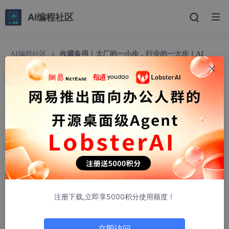
AI编程社区
AI编程社区
收藏备用｜大厂的一小步，行业的一大步！AI
Coding来袭，程序员必看转型指南
收藏备用｜大厂的一小步，行业的一大步！AI Codi
ng来袭，程序员必看转型指南
程序员糖仔
867人浏览 · 2026-03-31 14:27:44
在AI大模型全面爆发的当下，互联网大厂的每一个动作都牵动着整
个行业的神经。最近，不少网友在脉脉、CSDN等平台曝光，大厂
间的“AI军备竞赛”已全面打响，而这场战役的核心，正是AI Codin
g与Agent开发，对程序员而言，这既是挑战，更是不可错过的转
注册下载,立即享5000积分使用额度！
型机遇！
1、全员攻坚Agent，AI Coding真的来了！
立即访问